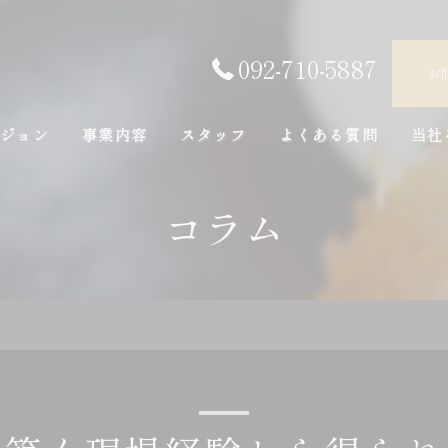
092-710-5887
お
ジョン
事業内容
スタッフ
よくある質問
当社
正社
コラム
求人
アル
未経
FC