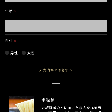
当社では、お客様の個人情報の開示･訂正･削除・利用停
止の手続を定めさせて頂いております。
年齢
※
ご本人である事を確認のうえ、対応させて頂きます。
個人情報の開示･訂正･削除・利用停止の具体的手続きに
つきましては、お電話でお問合せ下さい。
性別
※
男性
女性
未経験
未経験者の方に向けた求人を福岡市