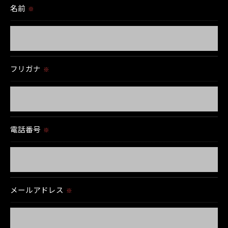
当社では、利用目的の達成に必要な範囲において、個人
名前
※
情報を外部に委託する場合があります。
これらの委託先に対しては個人情報保護契約等の措置を
とり、適切な監督を行います。
フリガナ
※
＜個人情報の安全管理＞
当社では、個人情報の漏洩等がなされないよう、適切に
安全管理対策を実施します。
電話番号
※
＜個人情報を与えなかった場合に生じる結果＞
必要な情報を頂けない場合は、それに対応した当社のサ
ービスをご提供できない場合がございますので予めご了
承ください。
メールアドレス
※
＜個人情報の開示･訂正・削除･利用停止の手続について
＞