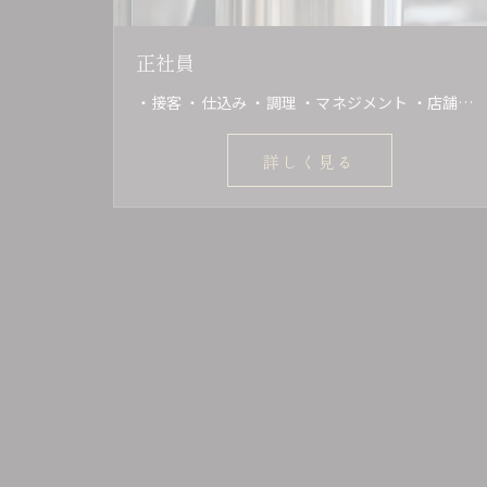
正社員
・接客 ・仕込み ・調理 ・マネジメント ・店舗の売上管理
詳しく見る