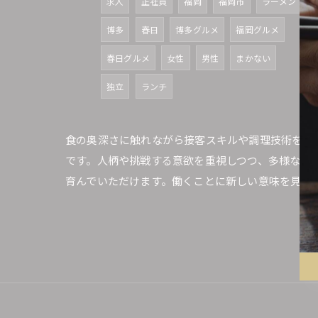
求人
正社員
福岡
福岡市
ラーメン
博多
春日
博多グルメ
福岡グルメ
春日グルメ
女性
男性
まかない
独立
ランチ
食の奥深さに触れながら接客スキルや調理技術を育
です。人柄や挑戦する意欲を重視しつつ、多様な働
育んでいただけます。働くことに新しい意味を見出