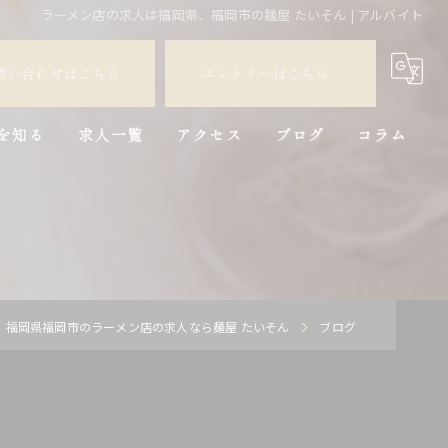
ラーメン店の求人は福岡県、福岡市の麺屋 たいそん | アルバイト
問い合わせはこちら
エントリーはこちら
を知る
求人一覧
アクセス
ブログ
コラム
員
バイト
福岡県福岡市のラーメン店の求人なら麺屋 たいそん
ブログ
験