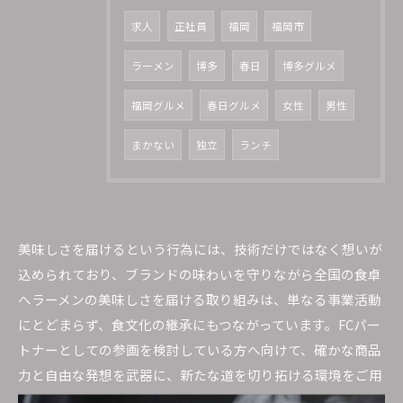
求人
正社員
福岡
福岡市
ラーメン
博多
春日
博多グルメ
福岡グルメ
春日グルメ
女性
男性
まかない
独立
ランチ
美味しさを届けるという行為には、技術だけではなく想いが
込められており、ブランドの味わいを守りながら全国の食卓
へラーメンの美味しさを届ける取り組みは、単なる事業活動
にとどまらず、食文化の継承にもつながっています。FCパー
トナーとしての参画を検討している方へ向けて、確かな商品
力と自由な発想を武器に、新たな道を切り拓ける環境をご用
意いたしました。新たな可能性を切り拓きたい方の挑戦を福