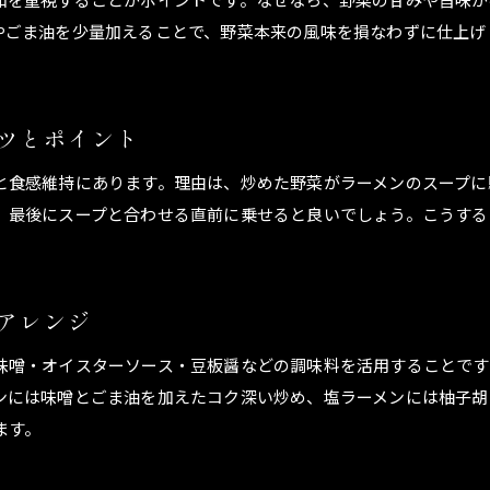
やごま油を少量加えることで、野菜本来の風味を損なわずに仕上げ
ラーメン野菜の下ごしらえで栄養を逃さない方法
。
茹で野菜をラーメンに加えて彩りと風味を強化
ラーメン野菜の茹で方で味と食感を引き出す秘訣
ツとポイント
醤油ラーメンに合う野菜選びのポイント
醤油ラーメンに合う野菜の選び方と理由
と食感維持にあります。理由は、炒めた野菜がラーメンのスープに
、最後にスープと合わせる直前に乗せると良いでしょう。こうする
ラーメンの具におすすめの野菜リストを紹介
醤油ラーメンの野菜たっぷりレシピで健康を意識
ラーメン野菜でスープとの相性を高めるコツ
アレンジ
醤油ラーメンに合う野菜の組み合わせアイデア
ラーメンと野菜で味わう醤油スープの奥深さ
味噌・オイスターソース・豆板醤などの調味料を活用することです
ンには味噌とごま油を加えたコク深い炒め、塩ラーメンには柚子胡
ます。