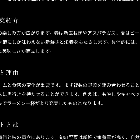
ラーメンの野菜具で食感と彩りをプラスする工夫
野菜ラーメンで栄養バランスを整える方法
菜紹介
野菜たっぷりラーメンの簡単レシピ紹介
インスタントラーメンに野菜を加えるコツ
の楽しみ方が広がります。春は新玉ねぎやアスパラガス、夏はピー
季節にしか味わえない新鮮さと栄養をもたらします。具体的には、
インスタントラーメンに合う野菜の選び方
と美味しさが両立します。
インスタントラーメン野菜たっぷりアレンジ法
ラーメンに入れる野菜炒めの時短ポイント
と理由
インスタントラーメンの野菜おすすめトッピング
ラーメンの野菜茹で方で食感をアップする工夫
ームと食感の変化が重要です。まず複数の野菜を組み合わせること
手軽にできる野菜入りインスタントラーメンレシピ
味に奥行きを持たせることができます。例えば、もやしやキャベ
夫でラーメン一杯がより充実したものとなります。
健康志向なら野菜入りラーメンがおすすめ
野菜入りラーメンの健康メリットを徹底解説
トとは
ラーメンと野菜の組み合わせで栄養バランスUP
野菜ラーメンでカロリーと塩分を抑える方法
養価と味の両立にあります。旬の野菜は新鮮で栄養素が高く、自然