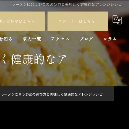
ラーメンに合う野菜の選び方と美味しく健康的なアレンジレシピ
問い合わせはこちら
エントリーはこちら
を知る
求人一覧
アクセス
ブログ
コラム
く健康的なア
員
バイト
ラーメンに合う野菜の選び方と美味しく健康的なアレンジレシピ
験