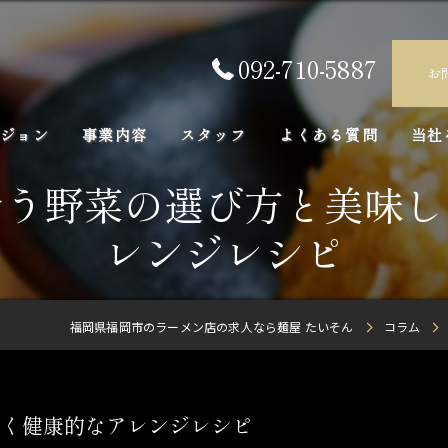
092-710-5887
お
ジョン
事業内容
スタッフ
よくある質問
当社
合う野菜の選び方と美味し
正社
レンジレシピ
求人
アル
福岡県福岡市のラーメン店の求人なら麺屋 たいそん
コラム
未経
FC
しく健康的なアレンジレシピ