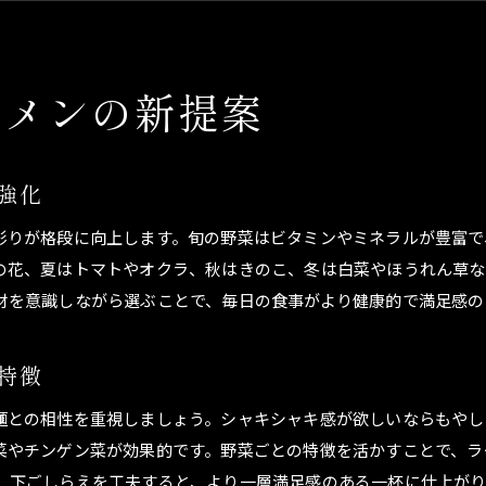
ラーメンの具に旬野菜を使うメリットとは
ラーメンの定番野菜と新しい組み合わせ提案
ーメンの新提案
ラーメンに合う野菜炒めの味付け術
ラーメンに合う野菜炒めの基本味付けテクニック
野菜炒めをラーメンに乗せる際のコツとポイント
強化
ラーメン野菜炒めのおすすめ味付けアレンジ
彩りが格段に向上します。旬の野菜はビタミンやミネラルが豊富で
ラーメン用野菜炒めの下ごしらえアイデア
の花、夏はトマトやオクラ、秋はきのこ、冬は白菜やほうれん草な
ラーメンの野菜炒めで風味豊かにする秘訣
材を意識しながら選ぶことで、毎日の食事がより健康的で満足感の
ラーメン野菜炒めに合う調味料の選び方
野菜たっぷりのラーメンを楽しむ秘訣
特徴
野菜たっぷりラーメンで健康と満足感を両立
ラーメンに野菜を加える効果的なタイミング
麺との相性を重視しましょう。シャキシャキ感が欲しいならもやし
菜やチンゲン菜が効果的です。野菜ごとの特徴を活かすことで、ラ
野菜の種類別ラーメンへのおすすめ活用法
、下ごしらえを工夫すると、より一層満足感のある一杯に仕上がり