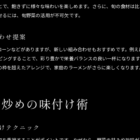
ラーメンに野菜を加えて美容と健康をサポート
とで、飽きずに様々な味わいを楽しめます。さらに、旬の食材は比
せるには、旬野菜の活用が不可欠です。
ラーメンをヘルシーに楽しむ野菜選びの工夫
野菜入りラーメンのおすすめ簡単レシピ
わせ提案
もやしを使ったラーメンの魅力とは
ラーメンにもやしを入れる理由と効果とは
コーンなどがありますが、新しい組み合わせもおすすめです。例え
もやし入りラーメンで食感と風味をアップ
ピングすることで、彩り豊かで栄養バランスの良い一杯になります
ラーメンの定番野菜もやしのアレンジ方法
の枠を超えたアレンジで、家庭のラーメンがさらに楽しくなります
ラーメンのもやし調理でシャキシャキ感を出すコツ
ご応募はこちら
ご応募はこちら
もやしラーメンでボリュームと満足感をプラス
ラーメンにもやしを合わせるおすすめ活用例
菜炒めの味付け術
ラーメン用野菜の茹で方と食感アップ法
ラーメンの野菜茹で方で食感を損なわない工夫
けテクニック
ラーメンに合う野菜ごとの最適な茹で時間
野菜を茹でてラーメンの具にする際のコツ
和を重視することがポイントです。なぜなら、野菜の甘みや旨味が