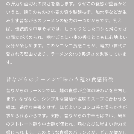
の弾力や歯切れの良さを指します。なぜこの食感が重要かと
いうと、麺そのものの小麦の質や製麺技術、加水率などが生
み出す昔ながらのラーメンの魅力の一つだからです。例え
ば、伝統的な中華そばでは、しっかりとしたコシと滑らかさ
の両立が求められ、噛むごとに小麦の香りとともに心地よい
反発が楽しめます。このシコシコ食感こそが、幅広い世代に
愛される理由であり、ラーメン文化の奥深さを象徴していま
す。
昔ながらのラーメンで味わう麺の食感特徴
昔ながらのラーメンでは、麺の食感が全体の味わいを左右し
ます。なぜなら、シンプルな醤油や塩味のスープに合わせる
麺は、過度な主張をせず、ほどよいシコシコ感と滑らかさが
求められるからです。実際、昔ながらの中華そばでは、細め
のストレート麺や中太麺が使われ、噛むたびに程よい弾力を
感じられます。このような食感のバランスが、どこか懐かし