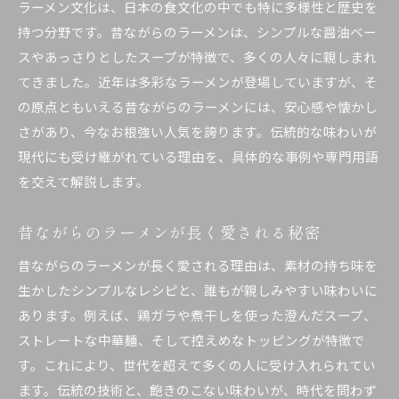
ラーメン文化は、日本の食文化の中でも特に多様性と歴史を
シコシコ麺が支持されるラーメンの理由
持つ分野です。昔ながらのラーメンは、シンプルな醤油ベー
家庭で楽しむラーメンの食感再現ポイント
スやあっさりとしたスープが特徴で、多くの人々に親しまれ
中華そばの魅力と昔ながらの味の秘密
てきました。近年は多彩なラーメンが登場していますが、そ
の原点ともいえる昔ながらのラーメンには、安心感や懐かし
中華そばとラーメンの違いを分かりやすく
さがあり、今なお根強い人気を誇ります。伝統的な味わいが
昔ながらのラーメンが持つ深い味わいとは
現代にも受け継がれている理由を、具体的な事例や専門用語
中華そばのスープが伝える歴史と伝統
を交えて解説します。
ラーメン愛好家が語る昔ながらの中華そば
昔ながらの中華そばランキング傾向に注目
昔ながらのラーメンが長く愛される秘密
中華そばの味を引き立てるポイント解説
昔ながらのラーメンが長く愛される理由は、素材の持ち味を
懐かしいラーメンを楽しむ方法を解説
生かしたシンプルなレシピと、誰もが親しみやすい味わいに
ラーメンの昔ながらの楽しみ方を知ろう
あります。例えば、鶏ガラや煮干しを使った澄んだスープ、
近くの昔ながらのラーメン巡りのすすめ
ストレートな中華麺、そして控えめなトッピングが特徴で
す。これにより、世代を超えて多くの人に受け入れられてい
老舗ラーメンの雰囲気を自宅で味わうコツ
ます。伝統の技術と、飽きのこない味わいが、時代を問わず
昔ながらのラーメン屋探しのポイント解説