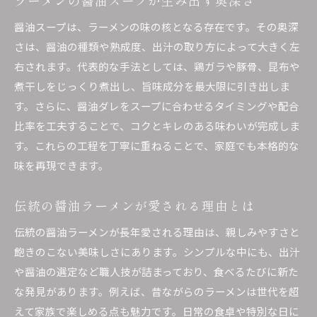
ラーメンの醤油スープが生み出す奥深さ
醤油スープは、ラーメンの味の核となる存在です。その奥深
さは、醤油の種類や熟成度、出汁の取り方によって大きく左
右されます。代表的な手法としては、鶏ガラや豚骨、昆布や
煮干しをじっくり煮出し、旨味成分を最大限に引き出しま
す。さらに、醤油ダレをスープに合わせるタイミングや配合
比率を工夫することで、コクとキレのある味わいが完成しま
す。これらの工程を丁寧に重ねることで、家庭でも本格的な
味を再現できます。
伝統の醤油ラーメンが愛される理由とは
伝統の醤油ラーメンが長年愛される理由は、親しみやすさと
飽きのこない美味しさにあります。シンプルな中にも、出汁
や醤油の選定など職人技が詰まっており、食べるたびに新た
な発見があります。例えば、昔ながらのラーメンは世代を超
えて家族で楽しめる点も魅力です。日常の食卓や特別な日に