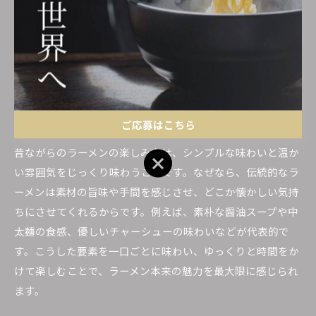
懐かしいラーメンを楽しむ方法を
解説
ご応募はこちら
ラーメンの昔ながらの楽しみ方を知ろう
昔ながらのラーメンの楽しみ方は、シンプルな味わいと温か
ご応募はこちら
い雰囲気をじっくり味わうことです。なぜなら、伝統的なラ
ーメンは素材の旨味や手間を感じさせ、どこか懐かしい気持
ちにさせてくれるからです。例えば、素朴な醤油スープや中
太麺の食感、優しいチャーシューの味わいなどが代表的で
す。こうした要素を一口ごとに味わい、ゆっくりと時間をか
けて楽しむことで、ラーメン本来の魅力を最大限に感じられ
ます。