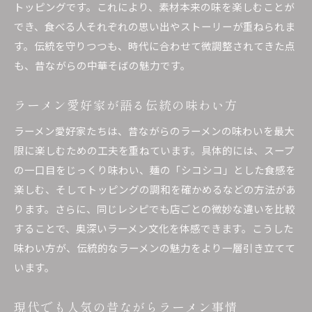
トッピングです。これにより、素材本来の味を楽しむことが
醤油ラーメンと昔ながらの特徴的な違い
でき、食べる人それぞれの思い出やストーリーが重ねられま
ラーメンで味わう醤油本来の風味を堪能
す。伝統を守りつつも、時代に合わせて微調整されてきた点
自宅で作る昔ながらのラーメン手順
も、昔ながらの中華そばの魅力です。
ラーメンの昔ながらの作り方をポイント解説
ラーメン愛好家が語る伝統の味わい方
家庭で昔ながらのラーメンを再現するコツ
シコシコ麺を自宅で作るための基本手順
ラーメン愛好家たちは、昔ながらのラーメンの味わいを最大
限に楽しむための工夫を重ねています。具体的には、スープ
ラーメンの風味を引き出す調理の工夫とは
の一口目をじっくり味わい、麺の「シコシコ」とした食感を
自宅で楽しむ昔ながらの中華そば作り体験
楽しむ、そしてトッピングの調和を確かめるなどの方法があ
ラーメン初心者でも簡単にできる再現法
ります。さらに、同じレシピでも店ごとの微妙な違いを比較
長く続くラーメン文化の魅力と特徴
することで、奥深いラーメン文化を体感できます。こうした
昔ながらのラーメン文化が続く理由に迫る
味わい方が、伝統的なラーメンの魅力をより一層引き立てて
ラーメン店の歴史と伝統が生む魅力とは
います。
ラーメン屋の持続性と文化的価値を考察
現代でも人気の昔ながらラーメン事情
昔ながらのラーメンが今も愛される背景