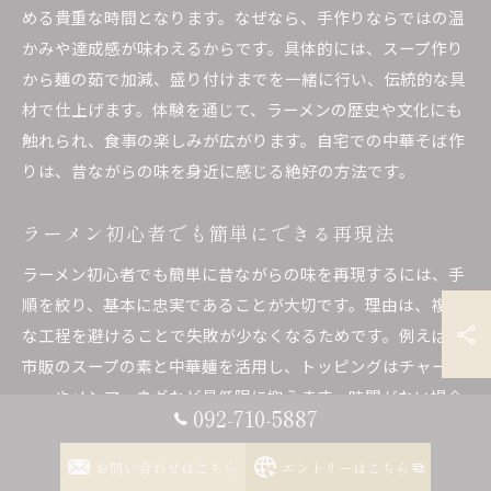
める貴重な時間となります。なぜなら、手作りならではの温
かみや達成感が味わえるからです。具体的には、スープ作り
から麺の茹で加減、盛り付けまでを一緒に行い、伝統的な具
材で仕上げます。体験を通じて、ラーメンの歴史や文化にも
触れられ、食事の楽しみが広がります。自宅での中華そば作
りは、昔ながらの味を身近に感じる絶好の方法です。
ラーメン初心者でも簡単にできる再現法
ラーメン初心者でも簡単に昔ながらの味を再現するには、手
順を絞り、基本に忠実であることが大切です。理由は、複雑
な工程を避けることで失敗が少なくなるためです。例えば、
市販のスープの素と中華麺を活用し、トッピングはチャーシ
ューやメンマ、ネギなど最低限に抑えます。時間がない場合
092-710-5887
は、鍋ひとつで調理できる簡単レシピも有効です。これによ
り、誰でも気軽に懐かしいラーメンの味を楽しめます。
お問い合わせはこちら
エントリーはこちら