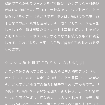
家庭で昔ながらのラーメンを作る際は、シンプルな材料選び
が成功のカギです。理由は、余計なアレンジを避けることで
懐かしさを引き出せるからです。例えば、鶏ガラや昆布、煮
干しなどの出汁素材を活用し、あっさりとしたスープを目指
しましょう。麺は市販のストレート中華麺を使い、トッピン
グもチャーシューやメンマ、なるとなど伝統的なものに限定
します。これにより、自宅でも手軽に昔ながらの味わいを楽
しめます。
シコシコ麺を自宅で作るための基本手順
シコシコ麺を再現するには、強力粉と中力粉をブレンドし、
かんすい（アルカリ塩水）を加えることが重要です。なぜな
ら、かんすいが麺特有の弾力と風味を生み出すからです。具
体的には、粉にかんすい水を加えてよく練り、しっかり寝か
せてから薄く伸ばし、好みの太さにカットします。最後に麺
をしっかり茹でることで、歯ごたえのある食感を実現できま