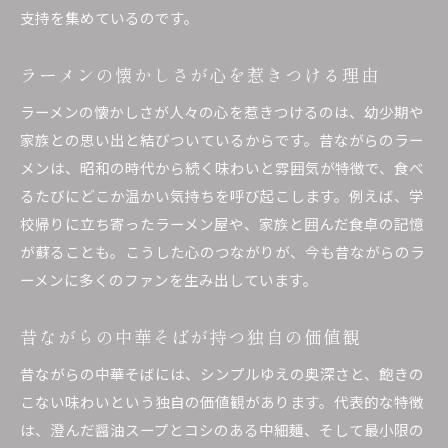
支持を集めているのです。
懐かしいラーメンイベントの魅力を紹介
伝統ラーメンの味わい方を実体験から提案
ラーメンの懐かしさが心を惹きつける理由
健康面から見る毎日のラーメンとの付き合い方
ラーメンの懐かしさが人々の心を惹きつけるのは、幼少期や
毎日ラーメンを食べる健康リスクと対策
家族との思い出と結びついているからです。昔ながらのラー
ラーメン生活を楽しむための栄養バランス
メンは、昭和の時代から続く味わいと雰囲気が特徴で、食べ
昔ながらのラーメンを健康的に味わう工夫
るたびにどこか温かい気持ちを呼び起こします。例えば、学
ラーメン好きが知るべき健康情報まとめ
校帰りに立ち寄ったラーメン屋や、家族と囲んだ食卓の記憶
ラーメンと日々の食生活のバランスを考える
が蘇ることも。こうした心のつながりが、今も昔ながらのラ
ーメンに多くのファンを生み出しています。
健康志向で楽しむ昔ながらのラーメンの選び方
伝統の醤油ラーメンが持つ深い味わい
昔ながらの中華そばが持つ独自の価値観
昔ながらの醤油ラーメンの魅力を徹底解説
昔ながらの中華そばには、シンプルゆえの奥深さと、飽きの
ラーメンの醤油スープが生み出す奥深さ
こない味わいという独自の価値観があります。代表的な特徴
伝統の醤油ラーメンが愛される理由とは
は、澄んだ醤油スープとコシのある中細麺、そして最小限の
ラーメン通も唸る醤油ラーメンの味わい方