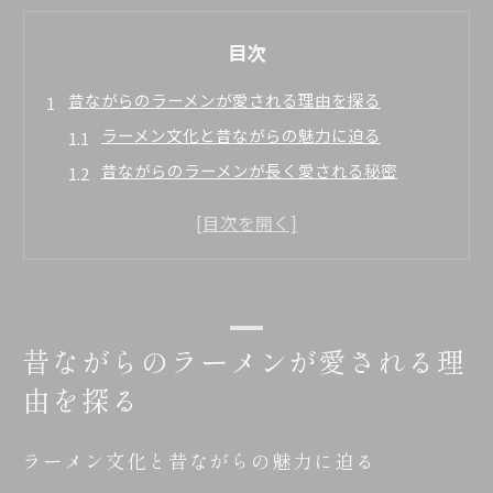
目次
昔ながらのラーメンが愛される理由を探る
ラーメン文化と昔ながらの魅力に迫る
昔ながらのラーメンが長く愛される秘密
ラーメンの懐かしさが心を惹きつける理由
昔ながらの中華そばが持つ独自の価値観
ラーメン愛好家が語る伝統の味わい方
現代でも人気の昔ながらラーメン事情
シコシコ食感の意味をラーメンで体感
昔ながらのラーメンが愛される理
ラーメンのシコシコ食感とは何か徹底解説
由を探る
昔ながらのラーメンで味わう麺の食感特徴
ラーメン用語「シコシコ」の由来と実際
ラーメン文化と昔ながらの魅力に迫る
中華そばとラーメン麺食感の違いを知る