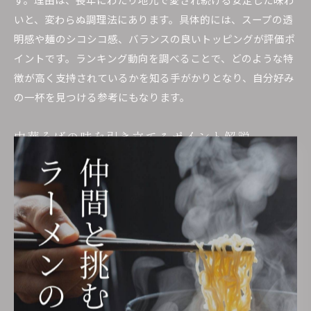
いと、変わらぬ調理法にあります。具体的には、スープの透
明感や麺のシコシコ感、バランスの良いトッピングが評価ポ
イントです。ランキング動向を調べることで、どのような特
徴が高く支持されているかを知る手がかりとなり、自分好み
の一杯を見つける参考にもなります。
中華そばの味を引き立てるポイント解説
中華そばの味を最大限に引き立てるには、素材選びと調理手
順が重要です。具体的なポイントは、スープは鶏ガラや煮干
しを丁寧に煮出し、麺は小麦の風味を生かした低加水麺を使
用することです。さらに、具材はシンプルにメンマやチャー
シュー、ネギなどが定番で、全体のバランスを崩さないよう
心掛けます。自宅で再現する際は、スープの温度管理や麺の
茹で加減にも注意が必要です。これらの工夫が、昔ながらの
中華そばの魅力を一層引き立てます。