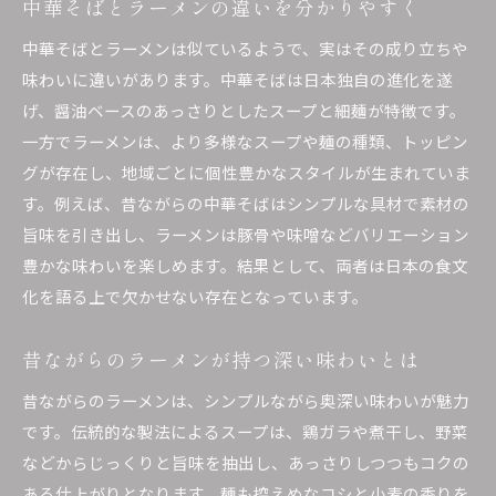
中華そばとラーメンの違いを分かりやすく
中華そばとラーメンは似ているようで、実はその成り立ちや
味わいに違いがあります。中華そばは日本独自の進化を遂
げ、醤油ベースのあっさりとしたスープと細麺が特徴です。
一方でラーメンは、より多様なスープや麺の種類、トッピン
グが存在し、地域ごとに個性豊かなスタイルが生まれていま
す。例えば、昔ながらの中華そばはシンプルな具材で素材の
旨味を引き出し、ラーメンは豚骨や味噌などバリエーション
豊かな味わいを楽しめます。結果として、両者は日本の食文
化を語る上で欠かせない存在となっています。
昔ながらのラーメンが持つ深い味わいとは
昔ながらのラーメンは、シンプルながら奥深い味わいが魅力
です。伝統的な製法によるスープは、鶏ガラや煮干し、野菜
などからじっくりと旨味を抽出し、あっさりしつつもコクの
ある仕上がりとなります。麺も控えめなコシと小麦の香りを