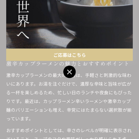
を加えることで辛さの調整や味変も楽しめます。
注意点として、激辛系は胃腸への負担が大きくなることもあ
るため、体調や食事のタイミングに配慮することが重要で
す。口コミやランキングも参考にしつつ、安全に美味しく楽
しむ工夫を心がけましょう。
ご応募はこちら
激辛カップラーメンの魅力とおすすめポイント
ご応募はこちら
激辛カップラーメンの最大の魅力は、手軽さと刺激的な味わ
いにあります。お湯を注ぐだけで、濃厚な辛味と旨味が広が
る一杯を楽しめるため、忙しい日のランチや夜食にもぴった
りです。最近は、カップラーメン辛いラーメンや激辛カップ
麺のバリエーションも増え、辛党にはたまらない選択肢が揃
っています。
おすすめポイントとしては、辛さのレベルが明確に表示され
ていること、スープのコクや風味がしっかり感じられる点、