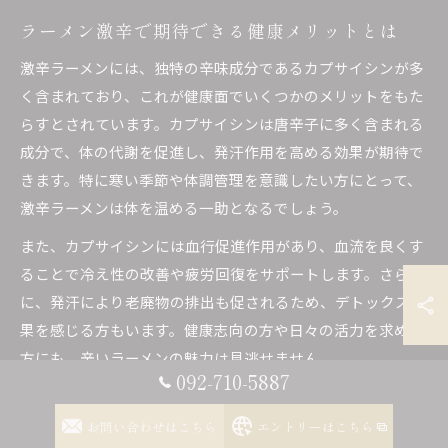
ラーメン激辛で期待できる健康メリットとは
激辛ラーメンには、独特の辛味成分であるカプサイシンが多
く含まれており、これが健康面でいくつかのメリットをもた
らすとされています。カプサイシンは唐辛子に多く含まれる
成分で、体の代謝を促進し、発汗作用を高める効果が期待で
きます。特に寒い季節や体調管理を意識したい方にとって、
激辛ラーメンは体を温める一助となるでしょう。
また、カプサイシンには血行促進作用があり、血流を良くす
ることで冷え性の改善や疲労回復をサポートします。さら
に、発汗により老廃物の排出も促されるため、デトックス効
果を感じる方もいます。健康志向の方や日々の活力を求める
方にも、辛いラーメンの魅力は見逃せません。
092-710-5887
ただし、激辛ラーメンを楽しむ際は、辛さのレベルや体調に
合わせて無理のない範囲で取り入れることが重要です。健康
お問い合わせはこちら
エントリーはこちら