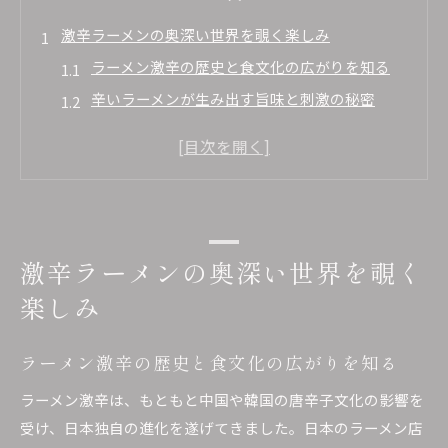
激辛ラーメンの奥深い世界を覗く楽しみ
ラーメン激辛の歴史と食文化の広がりを知る
辛いラーメンが生み出す旨味と刺激の秘密
ラーメン好きが注目する激辛ラーメンの特徴
辛さレベルで楽しむラーメンの多様な世界観
激辛ラーメンの進化と人気の理由を徹底解説
辛さに挑むラーメンの味わい方の極意
ラーメン激辛を美味しく味わうコツとポイント
激辛ラーメンの奥深い世界を覗く
辛いラーメンと相性抜群なトッピングの選び方
楽しみ
辛さと旨味を両立するラーメンの食べ方を紹介
ラーメンの辛さレベル別おすすめの楽しみ方
ラーメン激辛の歴史と食文化の広がりを知る
激辛ラーメンで後悔しない食べ進め方の工夫
ラーメン激辛は、もともと中国や韓国の唐辛子文化の影響を
話題の激辛インスタントラーメン比較
受け、日本独自の進化を遂げてきました。日本のラーメン店