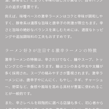
スの追求が重要です。
激辛ラーメンの塩分や脂質に注意する理由
健康的に楽しむラーメン激辛の食べ方ガイド
例えば、味噌ベースの激辛ラーメンはコクと辛味が調和しや
すく、豚骨系は濃厚な旨味と唐辛子の刺激が際立ちます。辛
ラーメン激辛で注意したい食生活のポイント
さと旨味の絶妙なバランスを楽しむためには、適度なトッピ
辛いラーメンを食べるメリットと注意点
ングや追加調味料の工夫もおすすめです。
ラーメン激辛で期待できる健康メリットとは
辛いラーメンが代謝促進に役立つ理由を紹介
ラーメン好きが注目する激辛ラーメンの特徴
ラーメン激辛の食べ過ぎに注意したいポイント
激辛ラーメンの特徴は、辛さだけでなく、麺やスープ、トッ
辛いラーメンとダイエットの関係性を考察
ピングとの一体感にあります。麺はコシのある中太や太麺が
ラーメン激辛で感じる一時的なリスクと対策
多く採用され、スープの絡みやすさが重視されます。激辛ラ
ーメンには、唐辛子やにんにく、もやし、ネギ、チャーシュ
ー、野菜など、食感や風味を高める具材が豊富に使われるこ
とが一般的です。
また、辛さレベルを段階的に選べる店舗も多く、初心者から