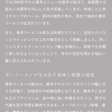
インスタント激辛ラーメンの人気商品を解説
では1980年代から激辛メニューの提供が始まり、首都圏や大
ラーメン激辛インスタントの辛さレベルを比較
阪など大都市を中心に人気が定着しています。地域ごとに辛
さやスープのベース、具材の個性が表れ、各地で独自の激辛
辛いラーメンインスタントの選び方と特徴
ラーメンが生まれています。
激辛カップラーメンの魅力とおすすめポイント
また、激辛ラーメンは単なる刺激だけでなく、旨味とのバラ
インスタントラーメン激辛の味と香りを徹底比
ンスやトッピングの工夫が食文化として発展しました。辛い
較
インスタントラーメンやカップ麺も多様化し、家庭でも手軽
ラーメン好きなら知っておきたい辛さの魅力
に楽しめるようになったことで、世代や性別を問わず幅広い
ラーメン激辛がもたらす深い刺激と満足感
層に受け入れられています。
辛さが際立つラーメンの美味しさの理由
ラーメン激辛を楽しむための味覚のポイント
辛いラーメンが生み出す旨味と刺激の秘密
辛いラーメンが人気を集める背景を分析
激辛ラーメンの魅力は、唐辛子やスパイスがスープや麺に与
ラーメンの辛味と旨味のバランスを探る
える刺激と、旨味成分の相乗効果にあります。唐辛子に含ま
健康面も押さえた激辛ラーメンの選び方
れるカプサイシンは、舌や喉に強い刺激を与えつつ、発汗や
ラーメン激辛を選ぶ際の健康チェックポイント
代謝を促す作用も期待できます。スープのベース（味噌、醤
辛いラーメンの成分と身体への影響を解説
油、豚骨など）によって辛味の感じ方が異なり、旨辛バラン