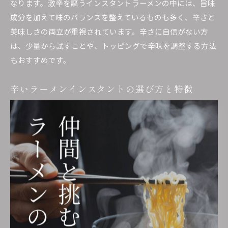
なります。激辛を謳うインスタントラーメンの中には、旨味
成分を加えて味のバランスを整えているものも多く、辛さと
美味しさの両立が重視されています。辛さに自信がない方
は、少量から試すことや、トッピングで辛味を調整する方法
もおすすめです。
辛いラーメンインスタントの選び方と特徴
辛いインスタントラーメンを選ぶ際は、辛さの強さだけでな
く、スープや麺の特徴にも注目しましょう。唐辛子ベースの
もの、シビ辛系、味噌や豚骨などベースの違いで味わいも大
きく変わります。自分の好みや体調に合わせて選ぶことが大
切です。
選び方のポイントとして、まずは辛さレベルの確認、次にス
ープのタイプと旨味成分、最後に麺の太さやコシをチェック
することが挙げられます。辛いラーメンインスタントは、ア
レンジがしやすいので、野菜や卵、チーズなどのトッピング