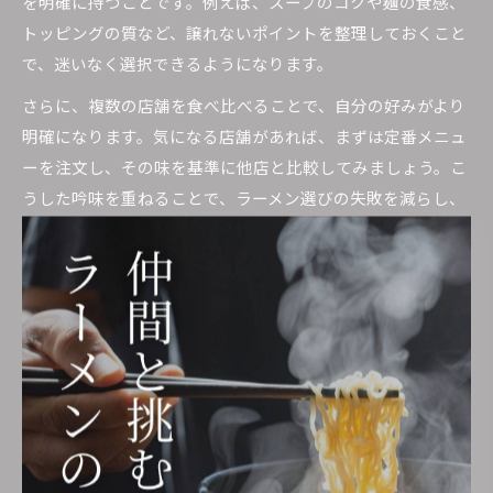
を明確に持つことです。例えば、スープのコクや麺の食感、
トッピングの質など、譲れないポイントを整理しておくこと
で、迷いなく選択できるようになります。
さらに、複数の店舗を食べ比べることで、自分の好みがより
明確になります。気になる店舗があれば、まずは定番メニュ
ーを注文し、その味を基準に他店と比較してみましょう。こ
うした吟味を重ねることで、ラーメン選びの失敗を減らし、
満足度の高い一杯に出会える確率が高まります。
ラーメン探しは吟味が成功のカギ
ラーメン探しにおいて最も重要なのは、吟味を怠らないこと
です。なぜなら、ラーメンは店舗ごとに味や雰囲気が大きく
異なるため、吟味を重ねることで自分に合ったお店やメニュ
ーを見つけやすくなるからです。
実際に、「吟味して選んだラーメン店でようやく理想の味に