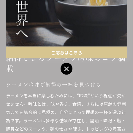
出会えた」という声も多く聞かれます。反対に、下調べせず
に選んで失敗した経験を持つ方も少なくありません。吟味の
手間を惜しまないことで、ラーメン好きとしての満足度が格
段に向上します。
ご応募はこちら
納得できるラーメン吟味のコツ満
載
ご応募はこちら
ラーメン吟味で納得の一杯を見つける
ラーメンを本当に楽しむためには、“吟味”という視点が欠か
せません。吟味とは、味や香り、食感、さらには店舗の雰囲
気までを総合的に見極め、自分にとって理想の一杯を選ぶ行
為です。ラーメンは多様な種類が存在し、醤油・味噌・塩・
豚骨などのスープや、麺の太さや硬さ、トッピングの豊富さ