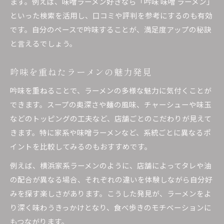
ます。例えば、味噌ラーメン好きなら「吟味 味噌 ラーメン」
吟味を極めてラーメン選びを成功へ
といった検索を活用し、口コミや評判を参考にするのも有効
ラーメン選びで失敗しない吟味法とは
です。自分のペースで吟味することが、満足度アップの秘訣
満足度が上がるラーメン吟味ポイント集
と言えるでしょう。
ラーメン吟味で満足度を最大化するコツ
吟味したいラーメンの注目ポイント紹介
吟味を重ねたラーメンの魅力発見
ラーメン吟味ポイントを実践解説
吟味を重ねることで、ラーメンの多様な魅力に気付くことが
満足感が続くラーメン吟味の方法
できます。スープの奥深さや麺の風味、チャーシューや味玉
ラーメン吟味で得られる満足体験とは
などのトッピングの工夫など、店舗ごとのこだわりが見えて
きます。特に家系や味噌ラーメンなど、系統ごとに異なるポ
イントを比較してみるのもおすすめです。
例えば、横浜家系ラーメンのように、店舗によってタレや油
の配合が異なる場合、それぞれの違いを体験しながら自分好
みを探す楽しさがあります。こうした発見が、ラーメンをよ
り深く味わうきっかけとなり、食べ歩きのモチベーションに
もつながります。