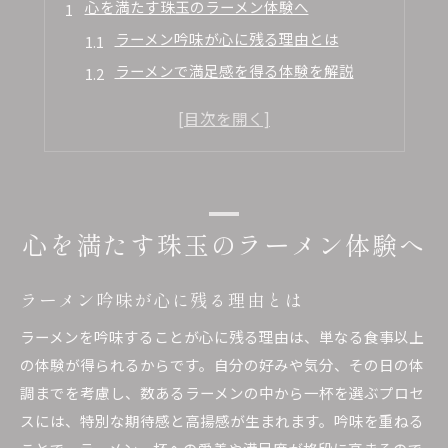
心を満たす珠玉のラーメン体験へ
ラーメン吟味が心に残る理由とは
ラーメンで満足感を得る体験を解説
吟味を重ねたラーメンの魅力発見
ラーメン好きが共感する吟味の大切さ
吟味したラーメンがもたらす幸福感
ラーメンを選ぶときの吟味術とは
ラーメン吟味のポイントを徹底解説
心を満たす珠玉のラーメン体験へ
味や香りからラーメンを吟味するコツ
ラーメン選びで失敗しない吟味術
ラーメン吟味が心に残る理由とは
吟味で見抜くラーメンの実力とは
ラーメンを吟味することが心に残る理由は、単なる食事以上
ラーメン吟味に役立つチェック項目
の体験が得られるからです。自分の好みや気分、その日の体
迷わず選びたい一杯のラーメン探し
調までを考慮し、数あるラーメンの中から一杯を選ぶプロセ
スには、特別な期待感と高揚感が生まれます。吟味を重ねる
吟味で本当に美味しいラーメンを探す