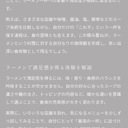
ことで、ラーメン一杯への愛着や満足度が格段に高まるので
迷わないラーメン選びの吟味ポイント
す。
ラーメン好き注目の吟味チェック法
例えば、さまざまな店舗や味噌、醤油、塩、豚骨などのスー
吟味を活かしたラーメン選択の極意
プ系統を比較しながら、自分だけの「これぞ」という一杯を
ラーメン探しは吟味が成功のカギ
探す過程は、食の冒険とも言えます。この積み重ねが、ラー
納得できるラーメン吟味のコツ満載
メンという料理に対する自分なりの価値観を形成し、思い出
ラーメン吟味で納得の一杯を見つける
深い食体験として残るでしょう。
納得感を高めるラーメン吟味テクニック
ラーメン吟味の達人が教える選び方
ラーメンで満足感を得る体験を解説
吟味の視点でラーメンを比べてみよう
ラーメンで満足感を得るには、味・香り・食感のバランスを
ラーメン選びを吟味でアップデート
吟味することが欠かせません。自分の好みに合ったスープの
失敗しないラーメン選択の極意を解説
濃さや麺の太さ、トッピングの内容など、細かな違いを意識
して選ぶことで、食後の充実感が大きく変わります。
吟味でラーメン選択ミスを防ぐ秘訣
失敗しないラーメン吟味の実践ポイント
実際に、いろいろな店舗を訪れ、気になるメニューを少しず
つ試してみることで、自分にとって「最高の一杯」に近づけ
ラーメン吟味が選択の決め手になる理由