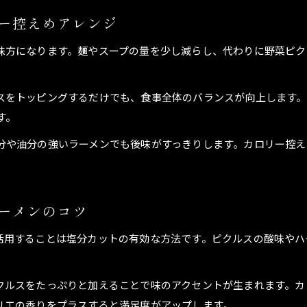
ー控えめアレンジ
健康志向な食事にピクルスの活用術
ラーメンにピクルスを加える健康志向の工夫
味方になります。麺やスープの量を少し減らし、代わりに野菜ピク
ピクルスでラーメンの塩分を抑えるテクニック
ピクルスを使ったラーメンのヘルシー献立例
スをトッピングするだけでも、食事全体のバランスが向上します。
毎日食べても安心なピクルスとラーメンの組み合わせ
す。
ピクルスは健康的なラーメン食のパートナー
分や油分の強いラーメンでも後味がすっきりします。カロリー控え
手軽にカロリー調整するラーメンの食べ方
ピクルスでラーメンのカロリーコントロールが簡単に
ピクルス入りラーメンでダイエットを無理なく続ける
ーメンのコツ
カップラーメンにもおすすめのピクルス活用術
活用することは塩分カットの有効な方法です。ピクルスの酸味やハ
ラーメンの食べ過ぎ防止にピクルスを取り入れる方法
ピクルスで満足感を高めるラーメンの食べ方
クルスをたっぷりと加えることで味のアクセントが生まれます。カ
ピクルスとラーメンで味変する魅力の理由
リエの香りをプラスすると満足度がアップします。