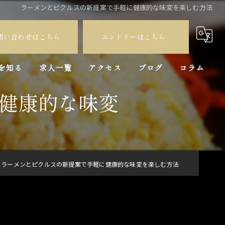
ラーメンとピクルスの新提案で手軽に健康的な味変を楽しむ方法
問い合わせはこちら
エントリーはこちら
を知る
求人一覧
アクセス
ブログ
コラム
健康的な味変
員
バイト
ラーメンとピクルスの新提案で手軽に健康的な味変を楽しむ方法
験