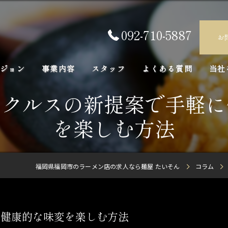
092-710-5887
お
ジョン
事業内容
スタッフ
よくある質問
当社
ピクルスの新提案で手軽に
正社
を楽しむ方法
求人
アル
福岡県福岡市のラーメン店の求人なら麺屋 たいそん
コラム
未経
FC
に健康的な味変を楽しむ方法