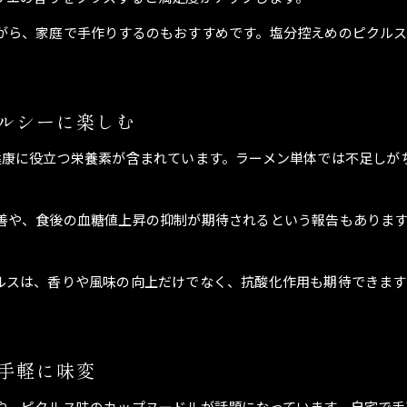
ラーメンがピクルスで味変する魅力的なポイント
がら、家庭で手作りするのもおすすめです。塩分控えめのピクル
ピクルスの酸味が生み出すラーメンの新しい楽しみ方
カレー味ラーメンにもピクルスが相性抜群の理由
ラーメンとピクルスの組み合わせで広がる味わい
ルシーに楽しむ
ピクルスとラーメンが人気の味変トレンドになる理由
健康に役立つ栄養素が含まれています。ラーメン単体では不足しが
善や、食後の血糖値上昇の抑制が期待されるという報告もあります
ご応募はこちら
ご応募はこちら
ルスは、香りや風味の向上だけでなく、抗酸化作用も期待できます
手軽に味変
や、ピクルス味のカップヌードルが話題になっています。自宅で手