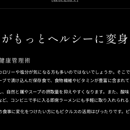
ピクルスの栄養でラーメンをよりヘルシーに楽しむ
話題のピクルスレシピでラーメンを手軽に味変
酸味プラスで新感覚ラーメンタイムを楽しむ
ンがもっとヘルシーに変身
ピクルスの酸味がラーメンに広がる新しい美味しさ
ラーメンとピクルスで味のアクセントを楽しむ方法
酸味のあるピクルスでラーメンを爽やかに変身
健康管理術
ピクルスの使い方でラーメンタイムを新感覚に
カロリーや塩分が気になる方も多いのではないでしょうか。そこ
カップラーメンにも合うピクルスのアレンジ術
ーブで漬け込んだ保存食で、食物繊維やビタミンが豊富に含まれて
ラーメン×ピクルスの意外な組み合わせとは
ラーメンとピクルスの相性が良い理由を徹底解説
し、自然と麺やスープの摂取量を抑えやすくなります。また、酸味
など、コンビニで手に入る即席ラーメンにも手軽に取り入れられる
ピクルス入りラーメンが話題となる背景を紹介
SNSで注目のピクルス味ラーメンのトレンド紹介
の食事に変化をつけたい方にもピクルスの活用はぴったりです。
カップヌードルのピクルス風味が人気の秘密
ピクルスとラーメンを合わせるアレンジ事例