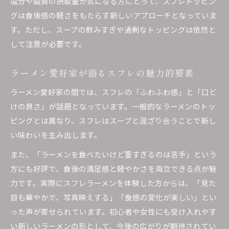
塩分や脂質の摂取量が気になる方にとって、スフレトッピン
グは食後感の軽さをもたらす新しいアプローチとなっていま
す。ただし、スープの飲みすぎや過剰なトッピングは依然と
して注意が必要です。
ラーメン愛好家が語るスフレの魅力的要素
ラーメン愛好家の間では、スフレの「ふわふわ感」と「口ど
けの良さ」が話題となっています。一般的なラーメンのトッ
ピングとは異なり、スフレはスープと混ざり合うことで新し
い味わいを生み出します。
また、「ラーメンを食べたいけど重すぎるのは苦手」という
方にも好評で、食後の満足感と軽やかさを両立できる点が魅
力です。実際にスフレラーメンを体験した方からは、「見た
目も華やかで、写真映えする」「食感の変化が楽しい」とい
った声が寄せられています。初心者や女性にも受け入れやす
い新しいラーメンの形として、今後の広がりが期待されてい