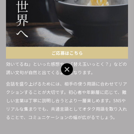
の会話が盛り上がります。ただし、初心者が使う際は意味を
誤解しないよう注意が必要です。実際に店舗で使われている
スラングを観察し、少しずつ取り入れるのが安全です。
ラーメンオタク用語で会話を盛り上げるコツ
ラーメンオタク用語をうまく活用すれば、同じ趣味の仲間と
ご応募はこちら
より深い会話ができます。例えば「今日のスープはカエシが
効いてるね」といった感想や、「替え玉いっとく？」などの
ご応募はこちら
誘い文句が自然と出てくるようになります。
会話を盛り上げるためには、相手の使う用語に合わせてリア
クションすることが大切です。初心者や年齢層に応じて、難
しい言葉は丁寧に説明し合うとより一層楽しめます。SNSや
リアルな集まりでも、共通言語としてオタク用語を取り入れ
ることで、コミュニケーションの幅が広がるでしょう。