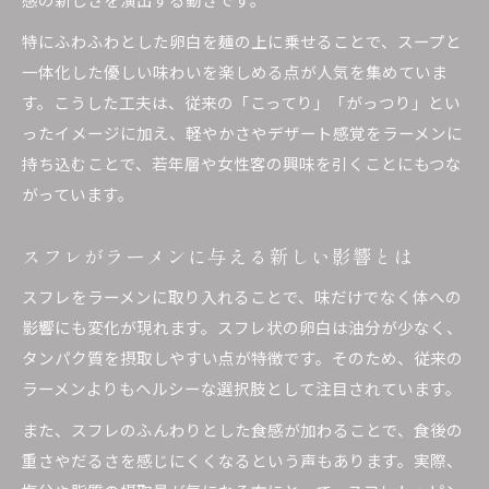
ラーメンの汁を残すべき基準を実例で解説
特にふわふわとした卵白を麺の上に乗せることで、スープと
ラーメンの汁と塩分摂取量の関係に注目
一体化した優しい味わいを楽しめる点が人気を集めていま
す。こうした工夫は、従来の「こってり」「がっつり」とい
ラーメンを楽しむための汁の適切な残し方
ったイメージに加え、軽やかさやデザート感覚をラーメンに
ラーメン選びに役立つ体調への影響ガイド
持ち込むことで、若年層や女性客の興味を引くことにもつな
ラーメンの味と体調への影響を徹底解説
がっています。
ラーメン選びで気をつけたい健康ポイント
ラーメンが体に与える影響を味ごとに分析
スフレがラーメンに与える新しい影響とは
ラーメンの種類別体調管理のコツを紹介
スフレをラーメンに取り入れることで、味だけでなく体への
ラーメンと自分の体調に合う選び方の秘訣
影響にも変化が現れます。スフレ状の卵白は油分が少なく、
タンパク質を摂取しやすい点が特徴です。そのため、従来の
ラーメンよりもヘルシーな選択肢として注目されています。
また、スフレのふんわりとした食感が加わることで、食後の
重さやだるさを感じにくくなるという声もあります。実際、