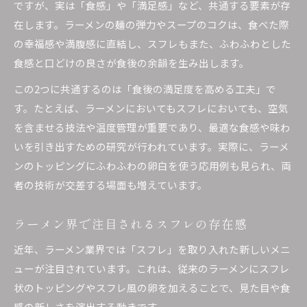
ですが、実は「食感」や「満足感」など、共通する要素が存
ラーメンオタク用語の基礎をわかりやすく紹介
在します。ラーメンの麺の弾力やスープのコクは、食べた際
ラーメン界隈で使われる特徴的な言葉集
の幸福感や満腹感に直結し、スフレもまた、ふわふわとした
食感と口どけの良さが食後の余韻を生み出します。
口コミやSNSで役立つラーメン用語解説
ラーメン通がよく使うスラングの意味とは
この2つに共通するのは「食後の満足度を高める工夫」で
す。たとえば、ラーメンにおいてもスフレにおいても、空気
ラーメンオタク用語で会話を盛り上げるコツ
を含ませる技法や温度管理が重要であり、最適な食感や味わ
ラーメンを食べた後だるくなる理由とは
いを引き出すための研究が行われています。実際に、ラーメ
ラーメン後の体のだるさの主な原因を解説
ンのトッピングにふわふわの卵白を使う応用例も見られ、両
ラーメンと体調変化の関係に注目する理由
者の技術が交差する場面も増えています。
塩分や脂質がラーメン後の疲労感に影響
ラーメンの種類別に異なるだるさの傾向
ラーメン界で注目されるスフレの存在感
ラーメン食後にだるさを軽減する方法
近年、ラーメン業界では「スフレ」を取り入れた新しいメニ
汁を残すべきか迷った時の健康的判断法
ューが注目されています。これは、従来のラーメンにスフレ
ラーメンの汁を残すメリットとデメリット
状のトッピングやスフレ風の卵を加えることで、見た目や食
健康面から見るラーメンの汁との付き合い方
感の新しさを演出する動きです。