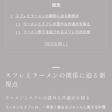
目次
スフレとラーメンの関係に迫る新視点
ラーメンとスフレの意外な共通点を探る
ラーメン界で注目されるスフレの存在感
スフレがラーメンに与える新しい影響とは
ラーメン愛好家が語るスフレの魅力的要素
ラーメンとスイーツの組み合わせ体験談
味によるラーメンの太りやすさ徹底比較
ラーメンの味ごとに異なる太りやすさを解説
スフレとラーメンの関係に迫る新
味噌・豚骨・醤油・塩ラーメン比較ガイド
視点
ラーメンで太る味の傾向とその理由を分析
ラーメン選びでカロリーを意識するポイント
ラーメンとスフレの意外な共通点を探る
ラーメンの太りやすさと満腹感の関係とは
ラーメンとスフレは、一見全く異なるジャンルに属する料理
ラーメンオタク用語で界隈をもっと楽しむ