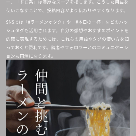
ー、「ドロ系」は濃厚なスープを指します。こうした用語を
使いこなすことで、投稿内容がより伝わりやすくなります。
SNSでは「#ラーメンオタク」や「#本日の一杯」などのハッ
シュタグも活用されます。自分の感想やおすすめポイントを
的確に表現するためには、これらの用語やタグの使い方を知
っておくと便利です。読者やフォロワーとのコミュニケーシ
ョンも円滑になります。
ラーメン通がよく使うスラングの意味とは
ラーメン通の間では、さらにマニアックなスラングが存在し
ます。例えば「麺リフト」は箸で麺を持ち上げる様子を写真
に撮ること、「天地返し」は具材と麺を混ぜる動作です。ま
た「アブラカタマリ」は脂身が多い部位のチャーシューを指
すことがあります。
こうしたスラングを使いこなすことで、ラーメン愛好者同士