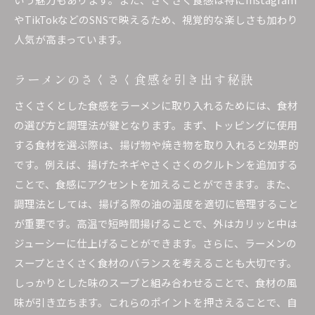
ラーメンに一工夫さくさく食感の楽しみ方
やTikTokなどのSNSで映えるため、視覚的な楽しさも加わり
ラーメンにさくさく感を加える一工夫
人気が高まっています。
さくさく食感を生み出すラーメンの工夫
ラーメンの食感を豊かにするアイデア
ラーメンのさくさく食感を引き出す秘訣
さくさくラーメンを更に楽しむための工夫
さくさくとした食感をラーメンに取り入れるためには、食材
家庭で簡単にできるさくさくラーメンの工夫
の選び方と調理法が鍵となります。まず、トッピングに使用
ラーメンに新たな食感を加えるためのヒント
する食材を選ぶ際は、揚げ物や焼き物を取り入れると効果的
ラーメンのさくさく食感が食卓に与える影響
です。例えば、揚げたネギやさくさくのクルトンを追加する
ことで、食感にアクセントを加えることができます。また、
食卓に革命を起こすさくさくラーメン
調理法としては、揚げる際の油の温度を適切に管理すること
さくさくラーメンがもたらす食事の変化
が重要です。高温で短時間揚げることで、外はカリッと中は
家庭で楽しむさくさくラーメンの影響
ジューシーに仕上げることができます。さらに、ラーメンの
さくさくラーメンが食卓に与える新しい楽しみ
スープとさくさく食材のバランスを考えることも大切です。
ラーメンのさくさく食感で変わる食事風景
しっかりとした味のスープと組み合わせることで、食材の風
さくさくラーメンが家庭に与えるポジティブな
味が引き立ちます。これらのポイントを押さえることで、自