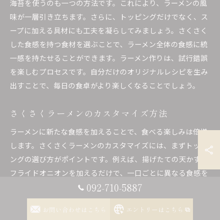
海苔を使うのも一つの方法です。これにより、ラーメンの風
味が一層引き立ちます。さらに、トッピングだけでなく、ス
ープに加える具材にも工夫を凝らしてみましょう。さくさく
した食感を持つ食材を選ぶことで、ラーメン全体の食感に統
一感を持たせることができます。ラーメン作りは、試行錯誤
を楽しむプロセスです。自分だけのオリジナルレシピを生み
出すことで、毎日の食卓がより楽しくなることでしょう。
さくさくラーメンのカスタマイズ方法
ラーメンに新たな食感を加えることで、食べる楽しみは倍増
します。さくさくラーメンのカスタマイズには、まずトッピ
ングの選び方がポイントです。例えば、揚げたての天かすや
フライドオニオンを加えるだけで、一口ごとに異なる食感を
092-710-5887
楽しむことができます。また、鶏皮や海苔をパリパリに焼い
て乗せるのもおすすめです。これらのトッピングは、スープ
お問い合わせはこちら
エントリーはこちら
の旨味を引き立たせるだけでなく、見た目にも華やかさをプ