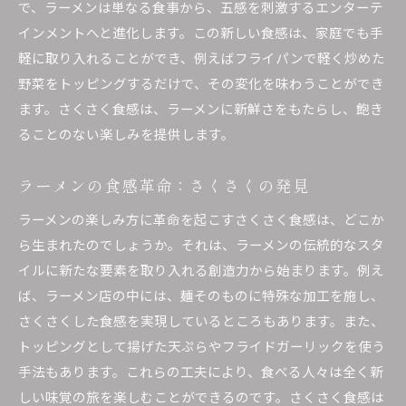
家庭でできるさくさくラーメンの秘密とは
で、ラーメンは単なる食事から、五感を刺激するエンターテ
インメントへと進化します。この新しい食感は、家庭でも手
家庭で簡単に作れるさくさくラーメンのレシピ
軽に取り入れることができ、例えばフライパンで軽く炒めた
さくさく食感を家庭で再現するためのポイント
野菜をトッピングするだけで、その変化を味わうことができ
自宅でのさくさくラーメン作りのヒント
ます。さくさく食感は、ラーメンに新鮮さをもたらし、飽き
家庭料理にさくさく食感を加える方法
ることのない楽しみを提供します。
初心者でもできるさくさくラーメンの作り方
家庭で楽しむさくさくラーメンのアレンジ法
ラーメンの食感革命：さくさくの発見
さくさくの食感を引き出すラーメンの調理法
ラーメンの楽しみ方に革命を起こすさくさく食感は、どこか
ラーメンにさくさく感を与える調理技術
ら生まれたのでしょうか。それは、ラーメンの伝統的なスタ
さくさくラーメンの調理におけるポイント
イルに新たな要素を取り入れる創造力から始まります。例え
ば、ラーメン店の中には、麺そのものに特殊な加工を施し、
さくさく食感を保証する調理工程
さくさくした食感を実現しているところもあります。また、
ラーメンのさくさく感を最大化する調理法
トッピングとして揚げた天ぷらやフライドガーリックを使う
さくさくの食感を引き立てる調理の工夫
手法もあります。これらの工夫により、食べる人々は全く新
家庭で試せるさくさくラーメンの調理法
しい味覚の旅を楽しむことができるのです。さくさく食感は