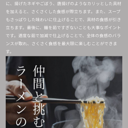
に、揚げたネギやごぼう、唐揚げのようなカリッとした具材
を加えると、さくさくした食感が際立ちます。また、スープ
もさっぱりした味わいに仕上げることで、具材の食感が引き
立ちます。最後に、麺を茹ですぎないことも大事なポイント
です。適度な茹で加減で仕上げることで、全体の食感のバラ
ンスが取れ、さくさく食感を最大限に楽しむことができま
す。
さくさく食感を家庭で再現するためのポイント
家庭でラーメンにさくさく食感を取り入れるには、いくつか
のポイントがあります。まず、食材選びにおいては、揚げ物
のトッピングが有効です。唐揚げや揚げ玉ねぎをトッピング
することで、食べるたびにさくさくとした感触が楽しめま
す。また、乾燥した海藻やフライドガーリックもおすすめで
す。次に、調理法ですが、麺を茹でる際に少し固めに仕上げ
ることで、食感にメリハリをつけられます。さらに、スープ