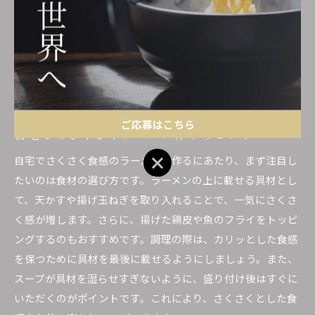
には昆布や鰹節で出汁を取ることで、さくさくトッピングと
スープのバランスが良くなり、全体的に調和の取れた一杯に
仕上げることができます。これらの工夫を取り入れること
で、家庭でも本格的なさくさくラーメンを楽しむことができ
るでしょう。
ご応募はこちら
自宅でのさくさくラーメン作りのヒント
ご応募はこちら
自宅でさくさく食感のラーメンを作るにあたり、まず注目し
たいのは食材の選び方です。ラーメンの上に載せる具材とし
て、天かすや揚げ玉ねぎを取り入れることで、一気にさくさ
く感が増します。さらに、揚げた鶏皮や魚のフライをトッピ
ングするのもおすすめです。調理の際は、カリッとした食感
を保つために具材を最後に載せるようにしましょう。また、
スープが具材を湿らせすぎないように、盛り付け後はすぐに
いただくのがポイントです。これにより、さくさくとした食