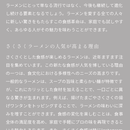
食材選びで決まるラーメンのさくさく感
ラーメンにとって単なる流行ではなく、今後も継続して進化
ラーメンに適したさくさく食材の選び方
し続ける要素となるでしょう。ラーメンを愛する全ての人々
さくさく感を引き出すための食材選定
に新しい驚きをもたらすこの食感革命は、家庭でも試しやす
く、あらゆる人がその魅力を味わうことができます。
ラーメンの食感に影響を与える食材とは
さくさくラーメンに最適な具材
さくさくラーメンの人気が高まる理由
食材選びの工夫で変わるラーメンの食感
さくさくとした食感が楽しめるラーメンは、近年ますます注
ラーメンのさくさく食感を支える食材選び
目を集めています。この新たな食感が人気を博している理由
オリジナルラーメンで体験するさくさくの世界
の一つは、食文化における多様性へのニーズの高まりです。
自分だけのさくさくラーメンを作ろう
一般的なラーメンは、スープの旨味と柔らかい麺が特徴です
オリジナルのさくさくラーメン作りの楽しさ
が、これにカリッとした食材を加えることで、一口ごとに異
さくさくラーメンのカスタマイズ方法
なる驚きが生まれます。例えば、揚げたまごやさくさくの揚
独自のさくさくラーメンを創り出すアイデア
げワンタンをトッピングすることで、ラーメンの味わいに深
ラーメンに個性を加えるさくさくアレンジ
みを増すことができます。食感の変化を楽しむことは、食事
全体の満足度を高め、家庭で手軽にプロの味を再現できると
オリジナルレシピで広がるさくさくの可能性
いう魅力もあります。また、さくさく食感は特にInstagram