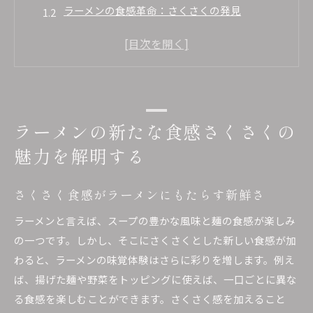
ラーメンの食感革命：さくさくの発見
さくさくラーメンの人気が高まる理由
ラーメンのさくさく食感を引き出す秘訣
ラーメン業界におけるさくさく食感のトレンド
さくさく食感を取り入れるための基本知識
さくさく食感が生むラーメンの新しい楽しみ方
ラーメンの新たな食感さくさくの
さくさくラーメンで味わう五感の楽しみ
魅力を解明する
ラーメンの食感を変えることで得られる新たな
体験
さくさく食感がラーメンにもたらす新鮮さ
さくさく食感を活かしたラーメンの合わせ方
ラーメンと言えば、スープの豊かな風味と麺の食感が楽しみ
ラーメンの食感に変化を加える楽しみ方
の一つです。しかし、そこにさくさくとした新しい食感が加
さくさくラーメンで味わう独自の食事体験
わると、ラーメンの味覚体験はさらに彩りを増します。例え
ラーメンをさらに楽しむためのさくさく食感の
ば、揚げた麺や野菜をトッピングに使えば、一口ごとに異な
取り入れ方
る食感を楽しむことができます。さくさく感を加えること