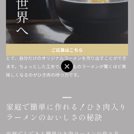
ランスを向上させるだけでなく、食後の満足感も高まりま
す。特に、スープと一体化したひき肉は、スープの旨味を吸
収しつつ自らの旨味を放出し、味わい深い一杯を実現しま
す。この相乗効果によって、ひき肉入りラーメンはシンプル
ながらも贅沢な味わいを楽しむことができるのです。また、
家庭でひき肉を使用する際は、その量や調理法を工夫するこ
ご応募はこちら
とで、自分だけのオリジナルラーメンを作り出すことができ
ご応募はこちら
ます。ちょっとした工夫で、いつものラーメンが驚くほど美
味しくなるのがひき肉の持つ力です。
家庭で簡単に作れる！ひき肉入り
ラーメンのおいしさの秘訣
家庭でもできる簡単ひき肉ラーメンの作り方