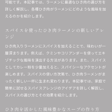
可能です。本記事では、ラーメンに最適なひき肉の選び方を
ひき肉がラーメンに与える香りの変化
詳しく解説し、各種ひき肉がラーメンにどのような風味を加
ひき肉プラスでラーメンがもっと美味しくなる
えるのかを紹介します。
秘密
スパイスを使ったひき肉ラーメンの新しいアレ
家庭で簡単に作れる！ひき肉入りラーメンのおいし
ンジ
さの秘訣
家庭でもできる簡単ひき肉ラーメンの作り方
ひき肉入りラーメンにスパイスを加えることで、味わいが一
ひき肉を使ったラーメンの基本レシピ
層深まります。例えば、クミンやコリアンダーを使ってエキ
ゾチックな風味を演出する方法があります。また、スパイス
手軽に作れるひき肉スープの実践例
としてカレー粉を少量加えると、スパイシーなアクセントが
家庭のキッチンで試せるひき肉の調理法
楽しめます。スパイスの使い方次第で、ひき肉ラーメンがま
ひと手間加えて家庭料理を格上げするひき肉ラ
ったく新しい一杯に生まれ変わります。本記事では、家庭で
ーメン
簡単に試せるスパイスアレンジのアイデアを詳しく解説し、
時短で作るひき肉ラーメンのコツ
スパイスの選び方とその効果を紹介します。
ひき肉がラーメンに与える影響とその楽しみ方の提
案
ひき肉を活かした風味豊かなスープの作り方