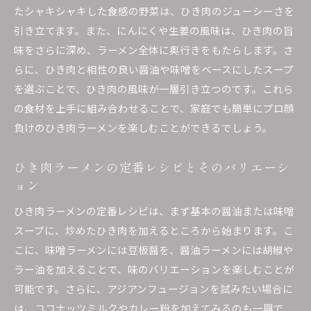
たシャキシャキした食感の野菜は、ひき肉のジューシーさを
ひき肉を使ったラーメンを美味しく仕上げるコ
引き立てます。また、にんにくや生姜の風味は、ひき肉の旨
ツ
味をさらに深め、ラーメン全体に奥行きをもたらします。さ
家庭で再現できるプロのひき肉ラーメン
らに、ひき肉と相性の良い醤油や味噌をベースにしたスープ
ひき肉ラーメンをより美味しくする調理法
を選ぶことで、ひき肉の風味が一層引き立つのです。これら
プロの味を目指す家庭向けひき肉ラーメンの作
の食材を上手に組み合わせることで、家庭でも簡単にプロ顔
り方
負けのひき肉ラーメンを楽しむことができるでしょう。
ひき肉入りラーメンで味わう、新しいラーメンの楽
しみ方
ひき肉ラーメンの定番レシピとそのバリエーシ
ひき肉入りラーメンの新たな魅力を発見
ョン
ひき肉を活かしたラーメンの多様な楽しみ方
ひき肉ラーメンの定番レシピは、まず基本の醤油または味噌
家庭で作るひき肉ラーメンの楽しみ方の提案
スープに、炒めたひき肉を加えるところから始まります。こ
ひき肉ラーメンで味わう新しい食の体験
こに、味噌ラーメンには豆板醤を、醤油ラーメンには胡椒や
ラー油を加えることで、味のバリエーションを楽しむことが
ひき肉入りラーメンで楽しむ食の豊かさ
可能です。さらに、アジアンフュージョンを試みたい場合に
ひき肉の魅力をふんだんに活かしたラーメンの
は、ココナッツミルクやカレー粉を加えてみるのも一興で