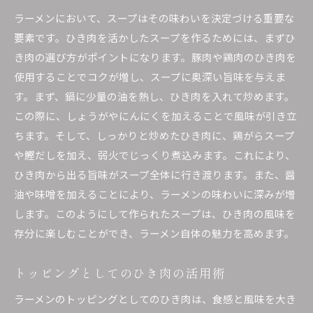
ひき肉がスープに与えるコクの効果
ラーメンにおいて、スープはその味わいを決定づける重要な
ラーメンに彩りを添えるひき肉の役割
要素です。ひき肉を活かしたスープを作るためには、まずひ
ひき肉を使ったラーメンの食感の楽しみ方
き肉の選び方がポイントになります。豚肉や鶏肉のひき肉を
様々な具材とひき肉の相性を探る
使用することでコクが増し、スープに奥深い旨味を与えま
す。まず、鍋に少量の油を熱し、ひき肉を入れて炒めます。
ひき肉ラーメンをもっと楽しむためのアイディ
この際に、しょうがやにんにくを加えることで風味が引き立
ア
ちます。そして、しっかりと炒めたひき肉に、鶏がらスープ
ひき肉とラーメンの新しい組み合わせの提案
や鰹だしを加え、弱火でじっくり煮込みます。これにより、
ラーメンの格上げに！ひき肉を使った新しい楽しみ
ひき肉から出る旨味がスープ全体に行き渡ります。また、醤
方を紹介
油や味噌を加えることにより、ラーメンの味わいに深みが増
ひき肉とラーメンの新しい融合レシピ
します。このようにして作られたスープは、ひき肉の風味を
ひき肉で作るオリジナルラーメンの提案
存分に楽しむことができ、ラーメン自体の魅力を高めます。
ラーメンのトッピングとしてのひき肉の可能性
自家製ひき肉ラーメンでプロの味を再現
トッピングとしてのひき肉の活用術
ひき肉と季節の野菜で作るラーメン
ラーメンのトッピングとしてのひき肉は、食感と風味を大き