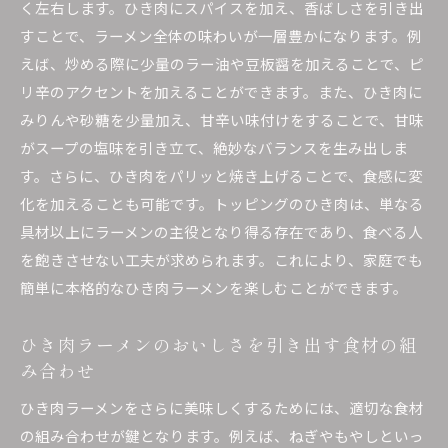
ひき肉を使ったラーメンの新しいテイストを発
く左右します。ひき肉にスパイスを加え、香ばしさを引き出
見
すことで、ラーメン全体の味わいが一層豊かになります。例
選ぶべきひき肉はこれ！ラーメンに最適な食材の選
えば、炒める際に少量のラー油や豆板醤を加えることで、ピ
び方
リ辛のアクセントを加えることができます。また、ひき肉に
みりんや砂糖を少量加え、甘辛い味付けをすることで、甘味
ラーメンに合うひき肉の種類と選び方
がスープの塩味を引き立て、絶妙なバランスを生み出しま
ひき肉の鮮度と質がラーメンに与える影響
す。さらに、ひき肉をパリッと焼き上げることで、食感に変
美味しいひき肉ラーメンに欠かせない食材の選
化を加えることも可能です。トッピングのひき肉は、単なる
定
具材以上にラーメンの主役となり得る存在であり、食べる人
ラーメンに最適なひき肉の部位を探る
を飽きさせない工夫が求められます。これにより、家庭でも
ラーメンの味を引き立てるひき肉の選び方
簡単に本格的なひき肉ラーメンを楽しむことができます。
ひき肉選びで変わるラーメンの仕上がり
ひき肉ラーメンのおいしさを引き出す食材の組
ひき肉ラーメンの調理ポイントを詳しく解説！プロ
み合わせ
の技を家庭で再現
ひき肉ラーメンの調理で重要なポイント
ひき肉ラーメンをさらに美味しくするためには、適切な食材
プロが教えるひき肉の下ごしらえテクニック
の組み合わせが鍵となります。例えば、ねぎやもやしといっ