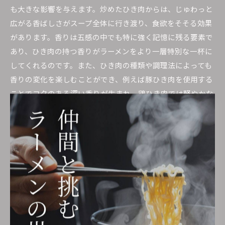
も大きな影響を与えます。炒めたひき肉からは、じゅわっと
広がる香ばしさがスープ全体に行き渡り、食欲をそそる効果
があります。香りは五感の中でも特に強く記憶に残る要素で
あり、ひき肉の持つ香りがラーメンをより一層特別な一杯に
してくれるのです。また、ひき肉の種類や調理法によっても
香りの変化を楽しむことができ、例えば豚ひき肉を使用する
ことでコクのある深い香りが生まれ、鶏ひき肉では軽やかな
香りが引き立ちます。これらの香りの変化は、ラーメンを作
る際にひき肉を加える一つの楽しみであり、家庭でも手軽に
取り入れることができます。
ひき肉プラスでラーメンがもっと美味しくなる
秘密
ひき肉をプラスすることでラーメンがより美味しくなる秘密
は、その栄養価と満足感にあります。ひき肉はタンパク質や
脂肪を豊富に含んでおり、ラーメンに加えることで、栄養バ