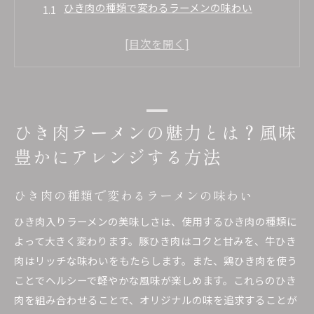
ひき肉の種類で変わるラーメンの味わい
スパイスを使ったひき肉ラーメンの新しいアレ
ンジ
ひき肉を活かした風味豊かなスープの作り方
トッピングとしてのひき肉の活用術
ひき肉ラーメンのおいしさを引き出す食材の組
ひき肉ラーメンの魅力とは？風味
み合わせ
豊かにアレンジする方法
ひき肉ラーメンの定番レシピとそのバリエーシ
ョン
ひき肉の種類で変わるラーメンの味わい
ラーメンにひき肉をプラスすると何が変わるのか？
その秘密に迫る
ひき肉入りラーメンの美味しさは、使用するひき肉の種類に
よって大きく変わります。豚ひき肉はコクと甘みを、牛ひき
ひき肉の旨味がスープに与える影響
肉はリッチな味わいをもたらします。また、鶏ひき肉を使う
食感の違いを楽しむひき肉の使い方
ことでヘルシーで軽やかな風味が楽しめます。これらのひき
ひき肉ラーメンが満足感を高める理由
肉を組み合わせることで、オリジナルの味を追求することが
ひき肉による栄養価の向上とその効果