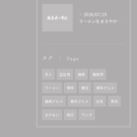
2026/07/19
ラーメンをまろやかに仕上げる自宅アレンジ術と太らない食べ方のコツ
タグ
Tags
求人
正社員
福岡
福岡市
ラーメン
博多
春日
博多グルメ
福岡グルメ
春日グルメ
女性
男性
まかない
独立
ランチ