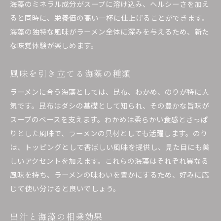
ラーメンと海藻の組み合わせで栄養価を高める方法
海藻のミネラル成分がスープに溶け込み、ヘルシーさを加え
ると同時に、栄養価の高い一杯に仕上げることができます。
ラーメンの栄養バランスを考える
海藻の独特な風味がラーメン全体に深みを与えるため、新た
海藻の栄養素とその効果
な味覚体験が楽しめます。
栄養価を高める調理の工夫
健康に良いラーメンの作り方
風味を引き立てる海藻の種類
海藻の種類による栄養価の違い
ラーメンに合う海藻としては、昆布、わかめ、のりが特に人
栄養価向上を目指したレシピ提案
気です。昆布はダシの基礎として知られ、その豊かな旨味が
海藻の食感がラーメンをさらに美味しくする秘密
スープのベースを支えます。わかめは柔らかい食感とさっぱ
海藻の食感がもたらす満足感
りとした風味で、ラーメンの具材としても活躍します。のり
ラーメンの麺との食感の相性
は、トッピングとして香ばしい風味を提供し、見た目にも美
しいアクセントを加えます。これらの海藻はそれぞれ異なる
異なる食感を楽しむための海藻選び
風味を持ち、ラーメンの味わいを豊かにするため、好みに応
食感を活かすための調理テクニック
じて使い分けると良いでしょう。
食感と味わいのバランスを取る方法
新しい食感体験を提供する海藻ラーメン
出汁と海藻の相乗効果