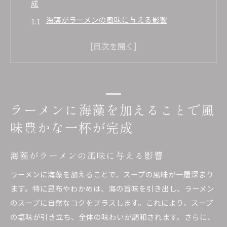
成
海藻がラーメンの風味に与える影響
風味を引き立てる海藻の種類
出汁と海藻の相乗効果
ラーメンのスープと海藻のバランス
風味豊かな一杯を作る際のポイント
風味を最大限に活かす調理法
ラーメンに海藻を加えることで風
海藻の選び方次第で変わるラーメンの楽しみ方
味豊かな一杯が完成
異なる海藻の特徴を知る
ラーメンに合う海藻の選び方
海藻がラーメンの風味に与える影響
味わいを変える海藻の組み合わせ
ラーメンに海藻を加えることで、スープの風味が一層深まり
ラーメンと海藻の相性を高める工夫
ます。特に昆布やわかめは、海の旨味を引き出し、ラーメン
海藻の産地とその影響
のスープに自然なコクをプラスします。これにより、スープ
選んだ海藻で味わう新たなラーメン体験
の塩味が引き立ち、全体の味わいが調和されます。さらに、