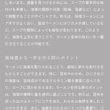
海藻入りラーメンが提供する独自の食文化体験
しまいます。適量を見つけるためには、スープの基本的な味
付けを考慮し、海藻の種類や状態（乾燥、塩蔵など）によっ
海藻ラーメンの歴史と文化
て調整することがポイントです。例えば、味噌ラーメンには
地域ごとの海藻ラーメンの特徴
アオサがよく合い、醤油ラーメンにはワカメが適しているな
ラーメンと海藻の組み合わせが生む新たな食文
ど、スープの種類によっても相性が変わります。このよう
化
に、海藻を上手に使うことで、ラーメン全体の味わいを一層
海藻ラーメンを楽しむための食べ方
引き立てることが可能です。
異文化交流としての海藻ラーメン
海藻ラーメンが広める食の楽しみ
風味豊かな一杯を作る際のポイント
ラーメンに海藻を加えて日常の食事を特別にする
ラーメンに海藻を取り入れることで、風味に新たな奥行きを
海藻ラーメンで日常に特別感を
もたらすことができます。特に、昆布やわかめ、ひじきなど
食卓を彩る海藻ラーメンの魅力
の海藻は、旨味成分であるグルタミン酸を豊富に含んでお
家庭で手軽にできる贅沢体験
り、スープに深みを与えます。ラーメンを作る際のポイント
は、海藻の種類と量を適切に選ぶことです。例えば、昆布を
毎日の食事に変化をもたらす方法
使った出汁はスープにコクを加え、わかめは食感を楽しむこ
海藻ラーメンを通じた新しい日常
とができます。また、海藻を入れるタイミングも重要で、ス