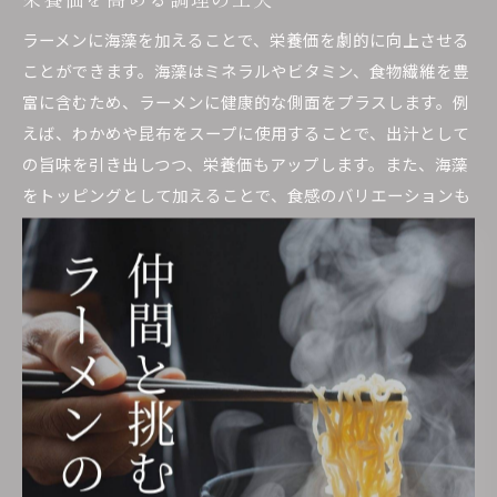
ラーメンに海藻を加えることで、栄養価を劇的に向上させる
ことができます。海藻はミネラルやビタミン、食物繊維を豊
富に含むため、ラーメンに健康的な側面をプラスします。例
えば、わかめや昆布をスープに使用することで、出汁として
の旨味を引き出しつつ、栄養価もアップします。また、海藻
をトッピングとして加えることで、食感のバリエーションも
増え、満足感のある一杯に仕上がります。これらの工夫によ
り、普段のラーメンがより健康志向な食事に変わります。
健康に良いラーメンの作り方
ラーメンを健康的に楽しむための方法として、スープや具材
に注目することが重要です。まず、スープには脂肪分の少な
い魚介系や鶏ガラをベースにし、海藻を加えて旨味とミネラ
ルを補強します。さらに、具材には新鮮な野菜や豆腐を取り
入れ、タンパク質とビタミンをバランスよく摂取することが