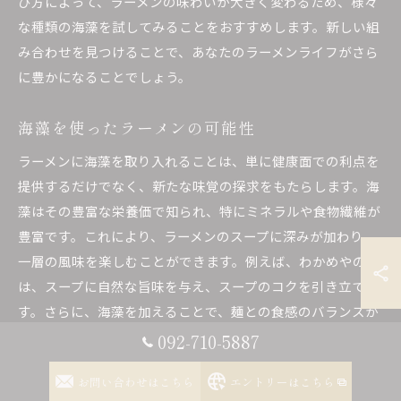
び方によって、ラーメンの味わいが大きく変わるため、様々
な種類の海藻を試してみることをおすすめします。新しい組
み合わせを見つけることで、あなたのラーメンライフがさら
に豊かになることでしょう。
海藻を使ったラーメンの可能性
ラーメンに海藻を取り入れることは、単に健康面での利点を
提供するだけでなく、新たな味覚の探求をもたらします。海
藻はその豊富な栄養価で知られ、特にミネラルや食物繊維が
豊富です。これにより、ラーメンのスープに深みが加わり、
一層の風味を楽しむことができます。例えば、わかめやのり
は、スープに自然な旨味を与え、スープのコクを引き立てま
す。さらに、海藻を加えることで、麺との食感のバランスが
取れ、食事全体が豊かになります。ラーメンにおける海藻の
092-710-5887
可能性は無限であり、日々の食卓に新しい風を吹き込む手助
お問い合わせはこちら
エントリーはこちら
けとなるでしょう。