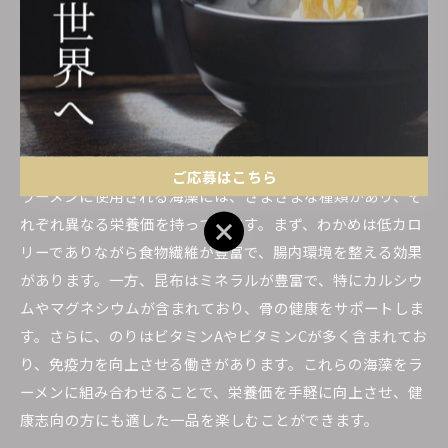
できます。麺に関しては、全粒粉や玄米を使用したものを選
ぶことで、食物繊維を増やし消化を助けます。このような工
夫により、ラーメンは美味しさを保ちながら、より健康に配
慮した食事へと変わります。
海藻の種類による栄養価の違い
ご応募はこちら
ラーメンに使用される海藻には、さまざまな種類があり、そ
れぞれ異なる栄養価を持っています。まず、わかめは低カロ
ご応募はこちら
リーでありながら食物繊維が豊富で、腸内環境を整える効果
があります。一方、昆布はミネラルが豊富で、特にカルシウ
ムやマグネシウムが含まれており、骨の健康をサポートしま
す。さらに、のりはビタミンAやビタミンCが多く含まれてお
り、免疫力を向上させる働きがあります。これらの海藻をラ
ーメンに組み合わせることで、栄養価を手軽に向上させ、健
康志向の方にも適した一品を楽しむことができます。