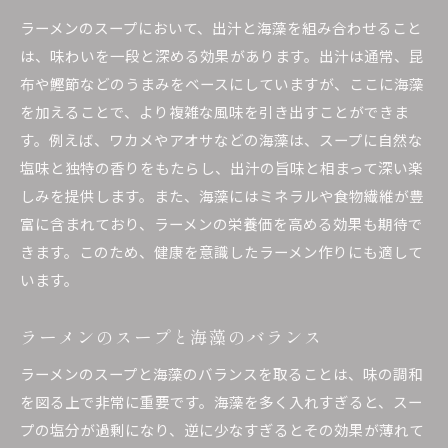
健康的な海藻ラーメンを自宅で簡単に作るコツ
ラーメンのスープにおいて、出汁と海藻を組み合わせること
簡単に手に入る材料で作る海藻ラーメン
は、味わいを一段と深める効果があります。出汁は通常、昆
調理時間を短縮する工夫
布や鰹節などのうまみをベースにしていますが、ここに海藻
自宅で楽しむ本格的な海藻ラーメン
を加えることで、より複雑な風味を引き出すことができま
健康を意識した材料選び
す。例えば、ワカメやアオサなどの海藻は、スープに自然な
家庭でできる海藻の下ごしらえ
塩味と独特の香りをもたらし、出汁の旨味と相まって深い楽
しみを提供します。また、海藻にはミネラルや食物繊維が豊
失敗しない海藻ラーメンの作り方
富に含まれており、ラーメンの栄養価を高める効果も期待で
ラーメンの新たな魅力を引き出す海藻の使い方
きます。このため、健康を意識したラーメン作りにも適して
ラーメンに個性を加える海藻
います。
海藻を活かした新しいレシピの提案
ラーメンのトッピングとしての海藻の使い方
ラーメンのスープと海藻のバランス
新しい味覚を発見するための海藻選び
ラーメンのスープと海藻のバランスを取ることは、味の調和
海藻を使ったラーメンの可能性
を図る上で非常に重要です。海藻を多く入れすぎると、スー
海藻がもたらすラーメンの新たな魅力
プの塩分が過剰になり、逆に少なすぎるとその効果が薄れて