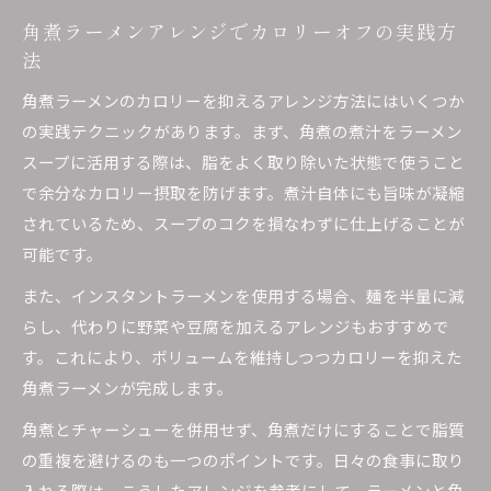
角煮ラーメンアレンジでカロリーオフの実践方
低カロリー角煮を活かしたラーメンの作り方
法
ラーメンスープの工夫でカロリーオフを実現
野菜を加えた角煮ラーメンのヘルシーアレンジ
角煮ラーメンのカロリーを抑えるアレンジ方法にはいくつか
の実践テクニックがあります。まず、角煮の煮汁をラーメン
スープに活用する際は、脂をよく取り除いた状態で使うこと
で余分なカロリー摂取を防げます。煮汁自体にも旨味が凝縮
されているため、スープのコクを損なわずに仕上げることが
可能です。
また、インスタントラーメンを使用する場合、麺を半量に減
らし、代わりに野菜や豆腐を加えるアレンジもおすすめで
す。これにより、ボリュームを維持しつつカロリーを抑えた
角煮ラーメンが完成します。
角煮とチャーシューを併用せず、角煮だけにすることで脂質
の重複を避けるのも一つのポイントです。日々の食事に取り
入れる際は、こうしたアレンジを参考にして、ラーメンと角