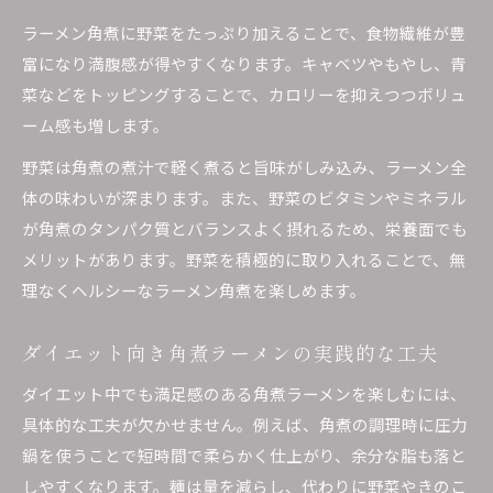
ラーメン角煮に野菜をたっぷり加えることで、食物繊維が豊
富になり満腹感が得やすくなります。キャベツやもやし、青
菜などをトッピングすることで、カロリーを抑えつつボリュ
ーム感も増します。
野菜は角煮の煮汁で軽く煮ると旨味がしみ込み、ラーメン全
体の味わいが深まります。また、野菜のビタミンやミネラル
が角煮のタンパク質とバランスよく摂れるため、栄養面でも
メリットがあります。野菜を積極的に取り入れることで、無
理なくヘルシーなラーメン角煮を楽しめます。
ダイエット向き角煮ラーメンの実践的な工夫
ダイエット中でも満足感のある角煮ラーメンを楽しむには、
具体的な工夫が欠かせません。例えば、角煮の調理時に圧力
鍋を使うことで短時間で柔らかく仕上がり、余分な脂も落と
しやすくなります。麺は量を減らし、代わりに野菜やきのこ