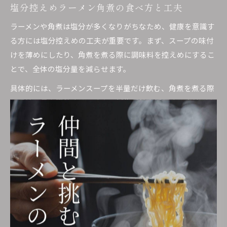
塩分控えめラーメン角煮の食べ方と工夫
ラーメンや角煮は塩分が多くなりがちなため、健康を意識す
る方には塩分控えめの工夫が重要です。まず、スープの味付
けを薄めにしたり、角煮を煮る際に調味料を控えめにするこ
とで、全体の塩分量を減らせます。
具体的には、ラーメンスープを半量だけ飲む、角煮を煮る際
に醤油の量を調整する、または減塩醤油を活用する方法があ
ります。野菜やきのこを加えて旨味を補い、塩分を感じやす
くするのもおすすめです。
注意点として、塩分を控えすぎると味気なく感じてしまうこ
とがあります。香味野菜や香辛料を活用して風味をプラス
し、満足感を高めましょう。失敗例では「味が薄すぎて食べ
飽きた」という声もありますが、成功例では「香味油や薬味
で満足感が続いた」という実践例も多く見られます。