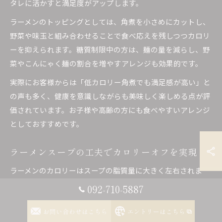
タレに活かすと満足度がアップします。
ラーメンのトッピングとしては、角煮を小さめにカットし、
野菜や味玉と組み合わせることで食べ応えを残しつつカロリ
ーを抑えられます。糖質制限中の方は、麺の量を減らし、野
菜やこんにゃく麺の割合を増やすアレンジも効果的です。
実際にお客様からは「低カロリー角煮でも満足感が高い」と
の声も多く、健康を意識しながらも美味しく楽しめる点が評
価されています。お子様や高齢の方にも食べやすいアレンジ
としておすすめです。
ラーメンスープの工夫でカロリーオフを実現
ラーメンのカロリーはスープの脂質量に大きく左右されま
す。鶏ガラや魚介ベースのあっさり系スープを選ぶことで、
092-710-5887
全体のカロリーを抑えることができます。角煮の煮汁を加え
お問い合わせはこちら
エントリーはこちら
る場合も、脂をしっかり除去してから使用しましょう。