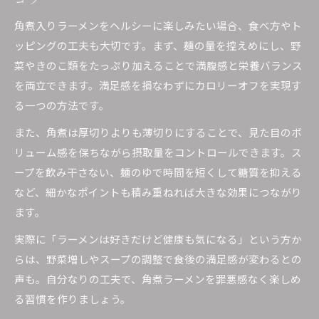
角煮ラーメンでカロリーオフを実現する秘訣
太りにくいラーメン角煮の選び方と食べ方
角煮入りラーメンをヘルシーに楽しみたい場合、食べ方やト
ッピングの工夫も大切です。まず、麺の量を控えめにし、野
ラーメン角煮と野菜の組み合わせで満腹感アッ
菜やきのこ類をたっぷり加えることで満腹感と栄養バランス
プ
を両立できます。満足感を損なわずにカロリーオフを実現す
ダイエット向き角煮ラーメンの実践的な工夫
る一つの方法です。
栄養で選ぶヘルシーラーメン角煮の魅力
また、角煮は厚切りよりも薄切りにすることで、見た目のボ
ラーメン角煮のビタミンB1で疲労回復を目指
リューム感を保ちながら摂取量をコントロールできます。ス
す
ープを飲み干さない、麺のゆで時間を短くして糖質を抑える
タンパク質豊富なラーメン角煮の健康効果
など、細かなポイントも積み重ねれば大きな効果につながり
ラーメン角煮の栄養価を活かした食べ方の工夫
ます。
セレンやモリブデン豊富な角煮ラーメンの魅力
実際に「ラーメンは好きだけど健康も気になる」という方か
ラーメン角煮で免疫力アップを目指すコツ
らは、野菜増しやスープの調整で食後の満足感が変わるとの
角煮アレンジでカロリーオフ実践法
声も。自分なりの工夫で、角煮ラーメンを罪悪感なく楽しめ
角煮ラーメンアレンジでカロリーを抑える方法
る習慣を作りましょう。
煮込みで脂質カットしたラーメン角煮レシピ