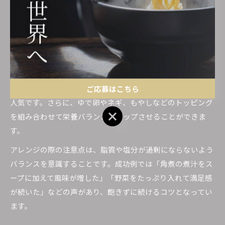
毎日でも飽きない角煮ラーメンアレンジ術
角煮ラーメンを毎日食べても飽きないためには、アレンジが
欠かせません。具材や味付け、トッピングを変えることで、
同じラーメンでも新鮮な気持ちで楽しめます。
例えば、角煮の煮汁をラーメンスープに活用してコクを出し
たり、角煮をほぐしてチャーシュー代わりに使うアレンジも
ご応募はこちら
人気です。さらに、ゆで卵やネギ、もやしなどのトッピング
ご応募はこちら
を組み合わせて栄養バランスもアップさせることができま
す。
アレンジの際の注意点は、脂質や塩分が過剰にならないよう
バランスを意識することです。成功例では「角煮の煮汁をス
ープに加えて風味が増した」「野菜をたっぷり入れて満足感
が続いた」などの声があり、飽きずに続けるコツとなってい
ます。