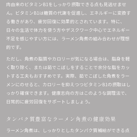
肉由来のビタミンB1をしっかり摂取できる点も見逃せませ
ん。ビタミンB1は糖質の代謝を促進し、エネルギーに変換す
る働きがあり、疲労回復に効果的とされています。特に、
日々の生活で体力を使う方やデスクワーク中心でエネルギー
不足を感じやすい方には、ラーメン角煮の組み合わせが理想
的です。
ただし、角煮の脂質やカロリーが気になる場合は、脂身を軽
く取り除く、または茹でこぼしをすることで余分な脂をカッ
トする工夫もおすすめです。実際、茹でこぼした角煮をラー
メンにのせると、カロリーを抑えつつビタミンB1の摂取はし
っかり確保できます。健康志向の方はこのような調理法で、
日常的に疲労回復をサポートしましょう。
タンパク質豊富なラーメン角煮の健康効果
ラーメン角煮は、しっかりとしたタンパク質補給ができる点