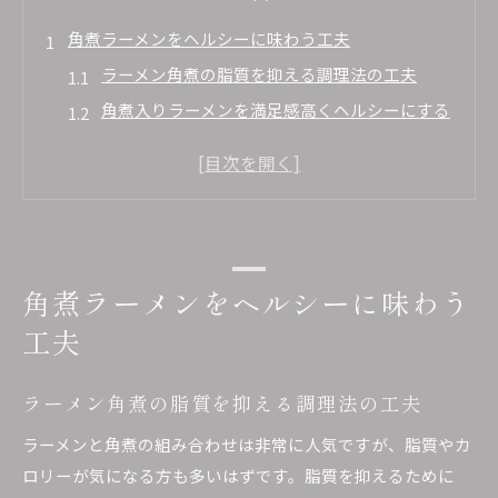
角煮ラーメンをヘルシーに味わう工夫
ラーメン角煮の脂質を抑える調理法の工夫
角煮入りラーメンを満足感高くヘルシーにする
コツ
角煮ラーメンアレンジでカロリーオフの実践方
法
ラーメンスープ選びで健康と味のバランスを取
る
角煮ラーメンをヘルシーに味わう
角煮ラーメンと野菜の組み合わせで満腹感アッ
工夫
プ
脂質が気になる方のラーメン角煮術
ラーメン角煮の脂質を抑える調理法の工夫
ラーメン角煮の脂質を落とす下ごしらえのポイ
ント
ラーメンと角煮の組み合わせは非常に人気ですが、脂質やカ
ロリーが気になる方も多いはずです。脂質を抑えるために
脂質控えめ角煮ラーメンの選び方と食べ方