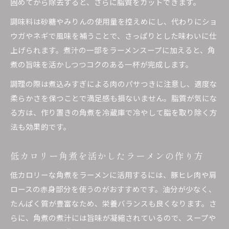
固めてから除去すると、さらに脂質をカットできます。
調味料は砂糖やみりんの使用量を控えめにし、代わりにショ
ウガやネギで風味を補うことで、さっぱりとした味わいに仕
上げられます。煮汁の一部をラーメンスープに加えると、角
煮の旨味を活かしつつコクのある一杯が完成します。
調理の際は煮込みすぎによる肉のパサつきに注意し、適度な
柔らかさを保つことで満足感も損ないません。脂質が気にな
る方は、作り置きの角煮を冷蔵庫で冷やして脂を取り除く方
法も効果的です。
低カロリー角煮を活かしたラーメンの作り方
低カロリーな角煮をラーメンに活用するには、豚ヒレ肉や肩
ロースの赤身部分を使うのがおすすめです。油分が少なく、
たんぱく質が豊富なため、栄養バランスも良くなります。さ
らに、角煮の煮汁には旨味が凝縮されているので、スープや