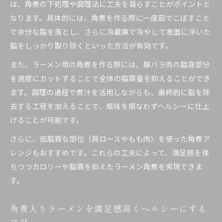
は、角煮の下処理や調理法に工夫を凝らすことがポイントと
角煮チャーシュートッピングのカロリーカット
なります。具体的には、角煮を作る際に一度茹でこぼすこと
術
で余分な脂を落とし、さらに冷蔵庫で冷やして表面に浮いた
脂質が気になる方におすすめの角煮アレンジ
脂をしっかり取り除くといった方法が有効です。
ラーメン角煮の煮汁を活用したヘルシー調理法
また、ラーメン用の角煮を作る際には、豚バラ肉の脂身部分
毎日楽しめるラーメンと角煮の食べ方
を適度にカットすることで全体の脂質量を抑えることができ
ラーメン角煮を毎日楽しむためのヘルシー習慣
ます。調理の過程で煮汁を活用しながらも、最終的に脂を除
塩分控えめラーメン角煮の食べ方と工夫
去する工程を加えることで、風味を損なわずヘルシーに仕上
毎日でも飽きない角煮ラーメンアレンジ術
げることが可能です。
ラーメン角煮と野菜で栄養バランスを整える
さらに、低脂質な部位（肩ロースやもも肉）を使った角煮ア
ラーメン角煮インスタントを健康的に味わう方
レンジもおすすめです。これらの工夫によって、満足感を保
法
ちつつカロリーや脂質を抑えたラーメン角煮を実現できま
ダイエット中にも角煮を取り入れる秘訣
す。
ダイエット中におすすめのラーメン角煮アレン
角煮入りラーメンを満足感高くヘルシーにする
ジ
コツ