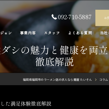
092-710-5887
お
ジョン
事業内容
スタッフ
よくある質問
当社
然ダシの魅力と健康を両立
正社
徹底解説
求人
アル
福岡県福岡市のラーメン店の求人なら麺屋 たいそん
コラム
未経
FC
立した満足体験徹底解説