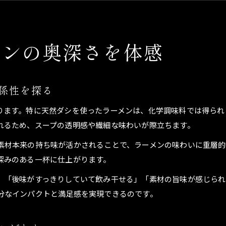
健康志向派が注目する天然ダシラーメンの秘密
素材の旨味引き立つラーメン選びのコツ
メンの奥深さを体感
ラーメン選びで天然ダシを見極めるポイント
素材の旨味が光るラーメンの選び方を伝授
天然ダシラーメンで失敗しない店選びの極意
係性を探る
ラーメンの味を左右する天然ダシのチェック法
ります。特に天然ダシを使ったラーメンは、化学調味料では得られ
ラーメン好き必見の天然ダシ見分け方ガイド
れるため、スープの透明感や繊細な味わいが際立ちます。
健康志向なら天然ダシラーメンがおすすめ
健康意識が高い方に選ばれる天然ダシラーメン
素材本来の持ち味が活かされることで、ラーメンの味わいに重層的
深みのある一杯に仕上がります。
ラーメンで健康を意識するなら天然ダシが最適
天然ダシラーメンが支持される健康的理由とは
、「後味がすっきりしていて飲み干せる」「素材の旨味が感じられ
分なインパクトと満足感を実現できるのです。
健康志向のラーメン選びに天然ダシを活用
ラーメンでヘルシーさを叶える天然ダシの力