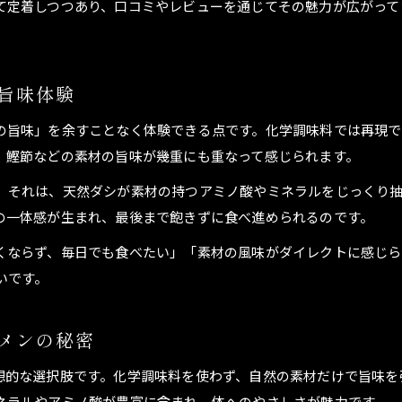
て定着しつつあり、口コミやレビューを通じてその魅力が広がって
天然出汁ラーメンの魅力を再認識する旅路
ラーメン愛好家が語る天然出汁の新発見
天然出汁ラーメンがもたらす食の感動を探訪
旨味体験
素材の旨味再発見できるラーメンの楽しみ方
の旨味」を余すことなく体験できる点です。化学調味料では再現
、鰹節などの素材の旨味が幾重にも重なって感じられます。
。それは、天然ダシが素材の持つアミノ酸やミネラルをじっくり
の一体感が生まれ、最後まで飽きずに食べ進められるのです。
ご応募はこちら
ご応募はこちら
くならず、毎日でも食べたい」「素材の風味がダイレクトに感じら
いです。
メンの秘密
想的な選択肢です。化学調味料を使わず、自然の素材だけで旨味を
ネラルやアミノ酸が豊富に含まれ、体へのやさしさが魅力です。