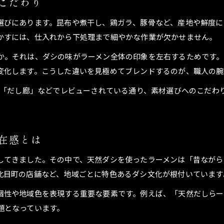
こだわり
満足感も叶う天然ダシラーメン体験記
天然ダシラーメンで感じた満足感の理由を解説
選びにあります。昆布や煮干し、鶏ガラ、豚骨など、産地や鮮度に
ラーメン好きも納得の天然ダシの満腹体験
かすには、仕入れから下処理まで細やかな作業が欠かせません。
天然ダシラーメンを堪能したリアルな感想共有
か。それは、ダシの味がラーメン全体の印象を左右するためです。
健康と満足を両立するラーメン体験の魅力
変化します。こうした違いを見極めてブレンドするのが、職人の腕
天然ダシラーメンが提供する至福の一杯体験
」や「だし廊」などでレビューされている通り、素材選びへのこだわ
無添加派も納得のヘルシーラーメン生活
無添加志向の方に最適な天然ダシラーメン生活
ラーメンを罪悪感なく楽しむ無添加のすすめ
在感とは
天然ダシで実現するヘルシーラーメンの選び方
してきました。その中で、天然ダシを使ったラーメンは「昔ながら
ラーメン生活を変える無添加天然ダシの魅力
北目町の店舗など、地域ごとに特色あるダシ文化が根付いています
ヘルシー志向が満足するラーメンの新常識
個性や地域色を表現する重要な要素です。例えば、「天然だしら
天然出汁ラーメンの美味しさ再発見の旅
題となっています。
ラーメンで巡る天然出汁の美味しさ再発見体験