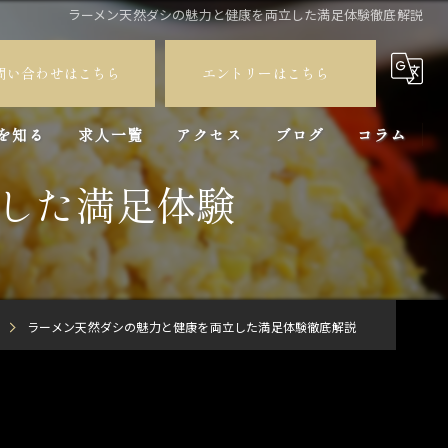
ラーメン天然ダシの魅力と健康を両立した満足体験徹底解説
問い合わせはこちら
エントリーはこちら
を知る
求人一覧
アクセス
ブログ
コラム
した満足体験
員
バイト
ラーメン天然ダシの魅力と健康を両立した満足体験徹底解説
験